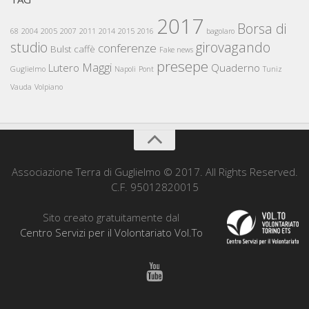
2017
Borsa di
68
2004
2005
2007
2011
2014
2015
2016
bagolaro
studio
girovagando
conferenze
Bulst
caffè
Fake news
presepe
Maggi
Lutero
Quaderno
Guglielmo
Napoli
Pont
Tuniz
Vauda
Volpiano
Associazione Terra di Guglielmo © 2017. All Rights Reserved.
C.F. 95012820015
Sito creato gratuitamente dal
Centro Servizi per il Volontariato Vol.To