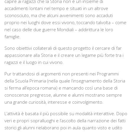
capire ai ragazzi che la Storia non è un insieme di
Documenti storici e cartografie
accadimenti lontani nel tempo e situati in un altrove
sconosciuto, ma che alcuni avvenimenti sono accaduti
Tesi
proprio nei luoghi dove essi vivono, toccando talvolta – come
Pubblicazioni
nel caso delle due guerre Mondiali – addirittura le loro
famiglie.
Galleria
Sono obiettivi collaterali di questo progetto il cercare di far
Fotografie
appassionare alla Storia e il creare un legame più forte tra i
Video
ragazzi e il luogo in cui vivono.
Rassegna stampa
Pur trattandosi di argomenti non presenti nei Programmi
Adesioni
della Scuola Primaria (nella quale l’insegnamento della Storia
si ferma all’epoca romana) e mancando così una base di
Contatti
conoscenze pregresse, alunne e alunni mostrano sempre
una grande curiosità, interesse e coinvolgimento.
L’attività è basata il più possibile su modalità interattive. Dopo
veri e propri sopralluoghi e l’ascolto della narrazione dei fatti
storici gli alunni rielaborano poi in aula quanto visto e udito