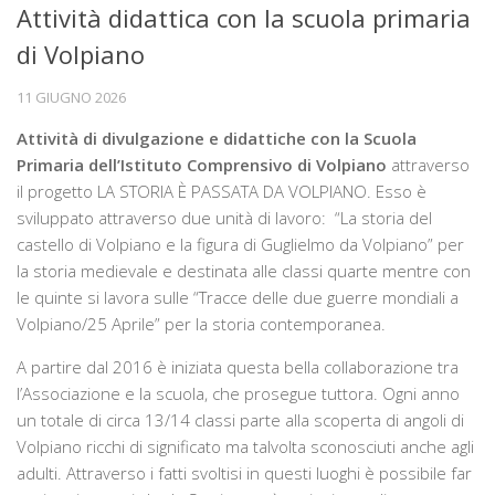
Attività didattica con la scuola primaria
Chi siamo
di Volpiano
La sede
11 GIUGNO 2026
Direttivo
Attività di divulgazione e didattiche con la Scuola
Statuto
Primaria dell’Istituto Comprensivo di Volpiano
attraverso
Novità
il progetto LA STORIA È PASSATA DA VOLPIANO. Esso è
sviluppato attraverso due unità di lavoro: “La storia del
Attività
castello di Volpiano e la figura di Guglielmo da Volpiano” per
Conferenze
la storia medievale e destinata alle classi quarte mentre con
le quinte si lavora sulle “Tracce delle due guerre mondiali a
Mostre
Volpiano/25 Aprile” per la storia contemporanea.
Viaggi culturali
A partire dal 2016 è iniziata questa bella collaborazione tra
Ambiente e territorio
l’Associazione e la scuola, che prosegue tuttora. Ogni anno
Biblioteca storica
un totale di circa 13/14 classi parte alla scoperta di angoli di
Volpiano ricchi di significato ma talvolta sconosciuti anche agli
Catalogo biblioteca
adulti. Attraverso i fatti svoltisi in questi luoghi è possibile far
Libri antichi