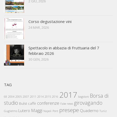
2 GIU, 2026
Corso degustazione vini
24 MAR, 2026
Spettacolo in abbazia di Fruttuaria del 7
febbraio 2026
30 GEN, 2026
TAG
2017
Borsa di
68
2004
2005
2007
2011
2014
2015
2016
bagolaro
studio
girovagando
conferenze
Bulst
caffè
Fake news
presepe
Maggi
Lutero
Quaderno
Guglielmo
Napoli
Pont
Tuniz