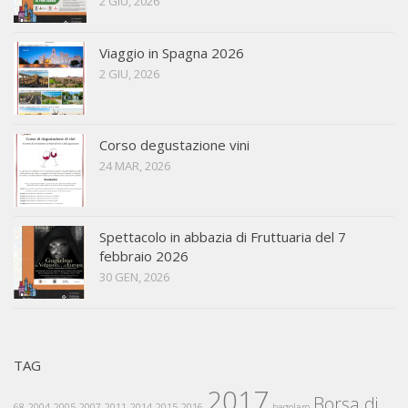
2 GIU, 2026
Viaggio in Spagna 2026
2 GIU, 2026
Corso degustazione vini
24 MAR, 2026
Spettacolo in abbazia di Fruttuaria del 7
febbraio 2026
30 GEN, 2026
TAG
2017
Borsa di
68
2004
2005
2007
2011
2014
2015
2016
bagolaro