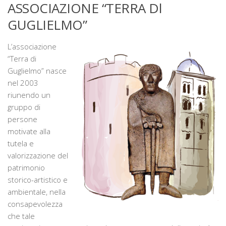
ASSOCIAZIONE “TERRA Dl
Chi siamo
GUGLIELMO”
La sede
L’associazione
Direttivo
“Terra di
Statuto
Guglielmo” nasce
Novità
nel 2003
riunendo un
Attività
gruppo di
persone
Conferenze
motivate alla
Mostre
tutela e
Viaggi culturali
valorizzazione del
patrimonio
Ambiente e territorio
storico-artistico e
Biblioteca storica
ambientale, nella
consapevolezza
Catalogo biblioteca
che tale
Libri antichi