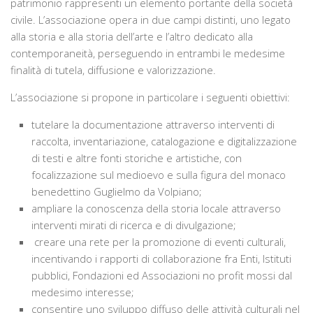
patrimonio rappresenti un elemento portante della società
Documenti storici e cartografie
civile. L’associazione opera in due campi distinti, uno legato
alla storia e alla storia dell’arte e l’altro dedicato alla
Tesi
contemporaneità, perseguendo in entrambi le medesime
Pubblicazioni
finalità di tutela, diffusione e valorizzazione.
Galleria
L’associazione si propone in particolare i seguenti obiettivi:
Fotografie
tutelare la documentazione attraverso interventi di
Video
raccolta, inventariazione, catalogazione e digitalizzazione
di testi e altre fonti storiche e artistiche, con
Rassegna stampa
focalizzazione sul medioevo e sulla figura del monaco
Adesioni
benedettino Guglielmo da Volpiano;
ampliare la conoscenza della storia locale attraverso
Contatti
interventi mirati di ricerca e di divulgazione;
creare una rete per la promozione di eventi culturali,
incentivando i rapporti di collaborazione fra Enti, Istituti
pubblici, Fondazioni ed Associazioni no profit mossi dal
medesimo interesse;
consentire uno sviluppo diffuso delle attività culturali nel