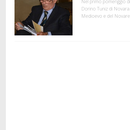
Nel primo pomeriggio di
Dorino Tuniz di Novara. 
Medioevo e del Novarese