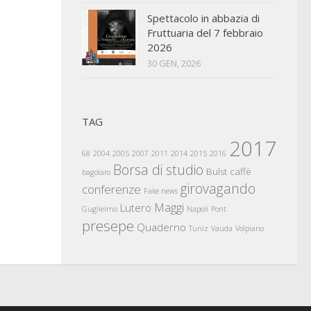
Spettacolo in abbazia di
Fruttuaria del 7 febbraio
2026
30 GEN, 2026
TAG
2017
68
2004
2005
2007
2011
2014
2015
2016
Borsa di studio
Bulst
caffè
bagolaro
girovagando
conferenze
Fake news
Maggi
Lutero
Guglielmo
Napoli
Pont
presepe
Quaderno
Tuniz
Vauda
Volpiano