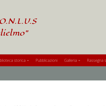
O.N.L.U.S
lielmo"
blioteca storica
Pubblicazioni
Galleria
Rassegna 