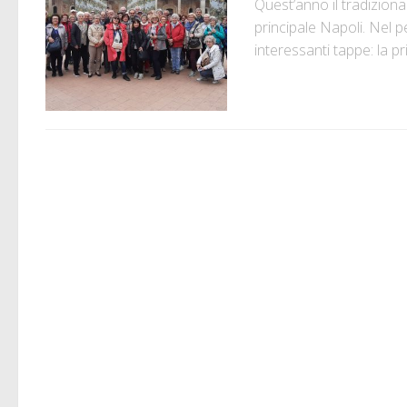
Quest’anno il tradizion
principale Napoli. Nel 
interessanti tappe: la pri