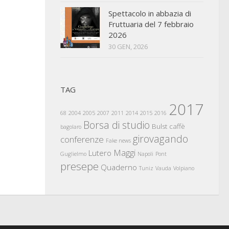
Spettacolo in abbazia di
Fruttuaria del 7 febbraio
2026
30 GEN, 2026
TAG
2017
68
2004
2005
2007
2011
2014
2015
2016
Borsa di studio
Bulst
caffè
bagolaro
girovagando
conferenze
Fake news
Maggi
Lutero
Guglielmo
Napoli
Pont
presepe
Quaderno
Tuniz
Vauda
Volpiano