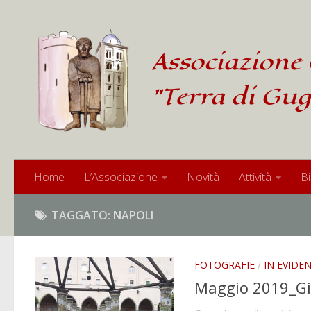
Associazione 
"Terra di Gug
Home
L’Associazione
Novità
Attività
Bi
TAGGATO:
NAPOLI
FOTOGRAFIE
/
IN EVIDE
Maggio 2019_Gi