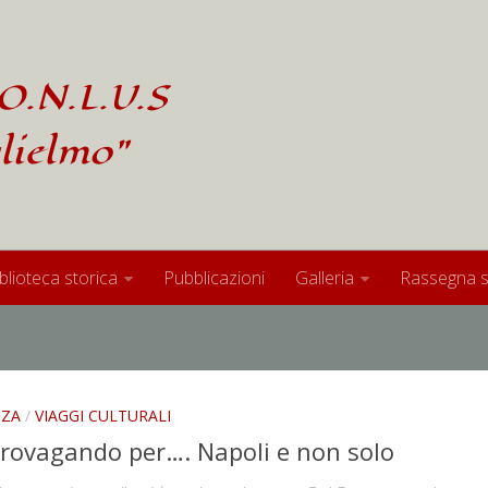
O.N.L.U.S
lielmo"
blioteca storica
Pubblicazioni
Galleria
Rassegna 
NZA
/
VIAGGI CULTURALI
rovagando per…. Napoli e non solo