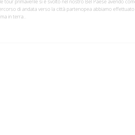
ale tour primaverile si è svolto nel nostro Bel Paese avendo co
percorso di andata verso la città partenopea abbiamo effettuato
ma in terra...