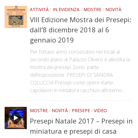
Documenti storici e cartografie
ATTIVITÀ
/
IN EVIDENZA
/
MOSTRE
/
NOVITÀ
Tesi
VIII Edizione Mostra dei Presepi:
Pubblicazioni
dall’8 dicembre 2018 al 6
gennaio 2019
Galleria
Fotografie
Per l’ottavo anno consecutivo nei locali al
secondo piano di Palazzo Olivero è allestita la
Video
mostra dei presepi. Sono parte
Rassegna stampa
dell’esposizione: PRESEPI DI SANDRA
COLUCCIA Presepi come opere d’arte,
Adesioni
capolavori in miniatura racchiusi all’interno...
Contatti
MOSTRE
/
NOVITÀ
/
PRESEPE
/
VIDEO
Presepi Natale 2017 – Presepi in
miniatura e presepi di casa