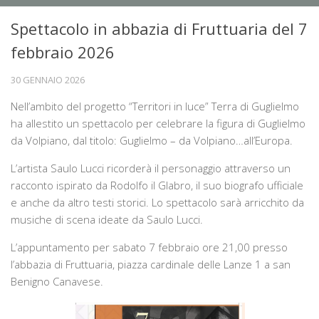
Chi siamo
Spettacolo in abbazia di Fruttuaria del 7
La sede
febbraio 2026
Direttivo
30 GENNAIO 2026
Statuto
Nell’ambito del progetto “Territori in luce” Terra di Guglielmo
Novità
ha allestito un spettacolo per celebrare la figura di Guglielmo
da Volpiano, dal titolo: Guglielmo – da Volpiano…all’Europa.
Attività
L’artista Saulo Lucci ricorderà il personaggio attraverso un
Conferenze
racconto ispirato da Rodolfo il Glabro, il suo biografo ufficiale
Mostre
e anche da altro testi storici. Lo spettacolo sarà arricchito da
Viaggi culturali
musiche di scena ideate da Saulo Lucci.
Ambiente e territorio
L’appuntamento per sabato 7 febbraio ore 21,00 presso
Biblioteca storica
l’abbazia di Fruttuaria, piazza cardinale delle Lanze 1 a san
Benigno Canavese.
Catalogo biblioteca
Libri antichi