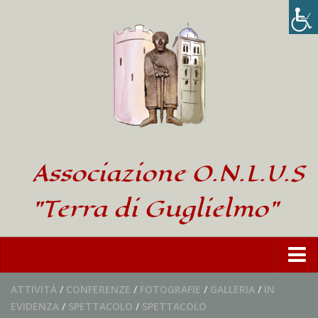
Associazione O.N.L.U.S
"Terra di Guglielmo"
Home
ATTIVITÀ
/
CONFERENZE
/
FOTOGRAFIE
/
GALLERIA
/
IN
EVIDENZA
/
SPETTACOLO
/
SPETTACOLO
L’Associazione