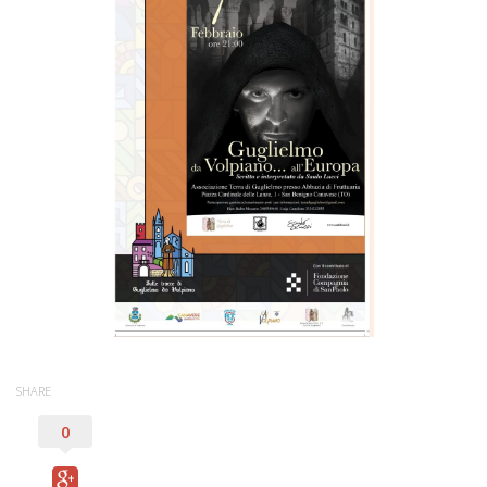
Documenti storici e cartografie
Tesi
Pubblicazioni
Galleria
Fotografie
Video
Rassegna stampa
Adesioni
Contatti
SHARE
0