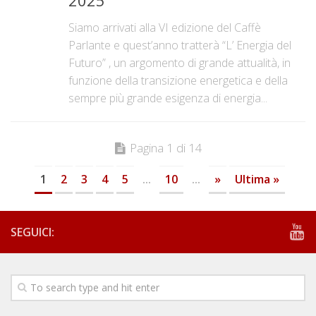
Siamo arrivati alla VI edizione del Caffè
Parlante e quest’anno tratterà “L’ Energia del
Futuro” , un argomento di grande attualità, in
funzione della transizione energetica e della
sempre più grande esigenza di energia...
Pagina 1 di 14
1
2
3
4
5
...
10
...
»
Ultima »
SEGUICI: