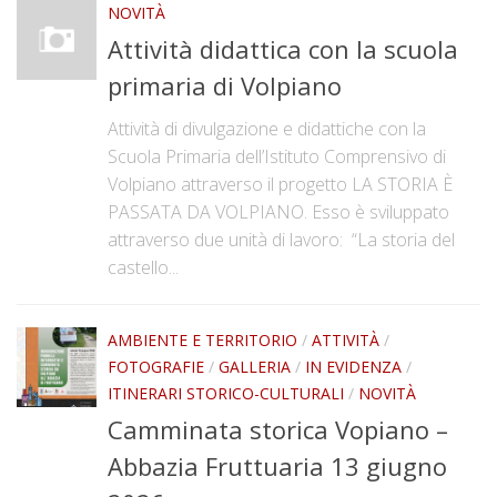
NOVITÀ
Chi siamo
Attività didattica con la scuola
La sede
primaria di Volpiano
Direttivo
Attività di divulgazione e didattiche con la
Statuto
Scuola Primaria dell’Istituto Comprensivo di
Novità
Volpiano attraverso il progetto LA STORIA È
PASSATA DA VOLPIANO. Esso è sviluppato
Attività
attraverso due unità di lavoro: “La storia del
Conferenze
castello...
Mostre
Viaggi culturali
AMBIENTE E TERRITORIO
/
ATTIVITÀ
/
FOTOGRAFIE
/
GALLERIA
/
IN EVIDENZA
/
Ambiente e territorio
ITINERARI STORICO-CULTURALI
/
NOVITÀ
Biblioteca storica
Camminata storica Vopiano –
Catalogo biblioteca
Abbazia Fruttuaria 13 giugno
Libri antichi