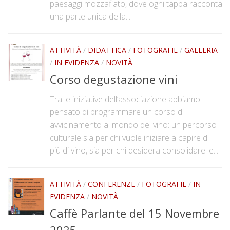
paesaggi mozzafiato, dove ogni tappa racconta
una parte unica della...
ATTIVITÀ
/
DIDATTICA
/
FOTOGRAFIE
/
GALLERIA
/
IN EVIDENZA
/
NOVITÀ
Corso degustazione vini
Tra le iniziative dell’associazione abbiamo
pensato di programmare un corso di
avvicinamento al mondo del vino: un percorso
culturale sia per chi vuole iniziare a capire di
più di vino, sia per chi desidera consolidare le...
ATTIVITÀ
/
CONFERENZE
/
FOTOGRAFIE
/
IN
EVIDENZA
/
NOVITÀ
Caffè Parlante del 15 Novembre
2025