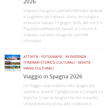
2026
Documenti storici e cartografie
Volpiano inaugura i pannelli informativi dedicati
Tesi
a Guglielmo da Volpiano: storia, tecnologia e
Pubblicazioni
inclusione Sabato 13 giugno 2026, alle ore 9 in
Piazzetta dell’Amicizia davanti al Comune di
Galleria
Volpiano, saranno inaugurati i pannelli
Fotografie
informativi...
Video
Rassegna stampa
ATTIVITÀ
/
FOTOGRAFIE
/
IN EVIDENZA
/
ITINERARI STORICO-CULTURALI
/
NOVITÀ
/
Adesioni
VIAGGI CULTURALI
Contatti
Viaggio in Spagna 2026
Un Viaggio sorprendente nella Spagna più
autentica: Madrid, Castiglia-León e Castiglia-La
Mancha Scopri la Spagna che non ti aspetti.
Un’avventura tra storia, arte, tradizioni e