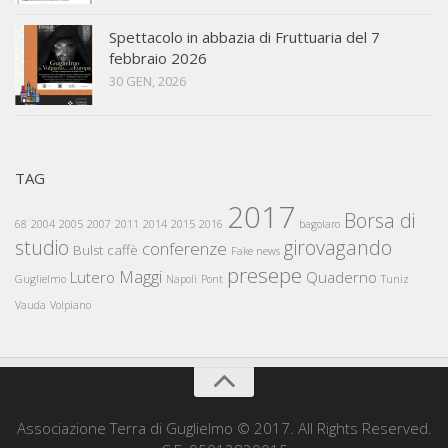
Spettacolo in abbazia di Fruttuaria del 7
febbraio 2026
30 GEN, 2026
TAG
2017
Borsa di
68
2004
2005
2007
2011
2014
2015
2016
bagolaro
studio
girovagando
conferenze
Bulst
caffè
Fake news
presepe
Maggi
Lutero
Quaderno
Guglielmo
Napoli
Pont
Tuniz
Vauda
Volpiano
Associazione Terra di Guglielmo © 2017. All Rights Reserved.