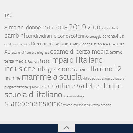
TAG
2019
8 marzo. donne
2018
2020
2017
architettura
bambini
condividiamo
conoscotorino
coronavirus
coraggio
esame
Dieci anni
dieci anni manal
donne straniere
didattica a distanza
esame di terza media
A2
esame
esame di francese e inglese
imparo l'italiano
terza media
festa
Falchera
inclusione
integrazione
Italiano L2
iscrizioni
mamme a scuola
mamme
Natale
pediatra
prendersi cura
quartiere Vallette-Torino
quarantena
programmazione
scuola di italiano
speranza
stage
starebeneinsieme
stiamo insieme in sicurezza
tirocinio