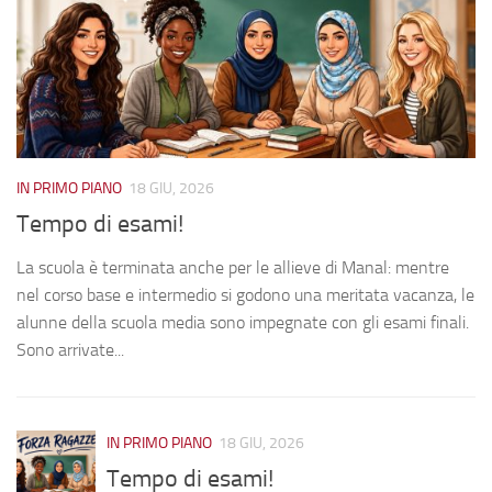
Le volontarie
La scuola
Orari
Corsi ed esami
Notizie
IN PRIMO PIANO
18 GIU, 2026
IN
Calendario
Tempo di esami!
I
Diventa volontario
La scuola è terminata anche per le allieve di Manal: mentre
Me
e
nel corso base e intermedio si godono una meritata vacanza, le
in
Testimonianze
alunne della scuola media sono impegnate con gli esami finali.
pr
Fotografie
Sono arrivate...
co
Dove siamo e contatti
IN PRIMO PIANO
18 GIU, 2026
Tempo di esami!