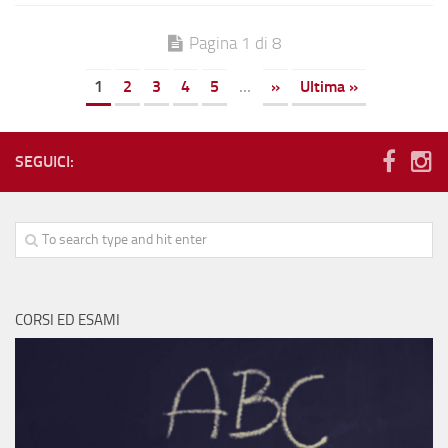
Pagina 1 di 8
1
2
3
4
5
...
»
Ultima »
SEGUICI:
CORSI ED ESAMI