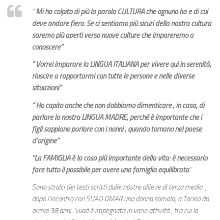
Le volontarie
”
Mi ha colpito di più la parola CULTURA che ognuno ha e di cui
deve andare fiero. Se ci sentiamo più sicuri della nostra cultura
La scuola
saremo più aperti verso nuove culture che impareremo a
Orari
conoscere”
Corsi ed esami
”
Vorrei imparare la LINGUA ITALIANA per vivere qui in serenità,
riuscire a rapportarmi con tutte le persone e nelle diverse
Notizie
situazioni
“
Calendario
“
Ho capito anche che non dobbiamo dimenticare , in casa, di
Diventa volontario
parlare la nostra LINGUA MADRE, perché è importante che i
figli sappiano parlare con i nonni , quando tornano nel paese
Testimonianze
d’origine
“
Fotografie
“
La FAMIGLIA è la cosa più importante della vita: è necessario
Dove siamo e contatti
fare tutto il possibile per avere una famiglia equilibrata
”
Sono stralci dei testi scritti dalle nostre allieve di terza media ,
dopo l’incontro con SUAD OMAR una donna somala, a Torino da
ormai 38 anni. Suad è impegnata in varie attività , tra cui la