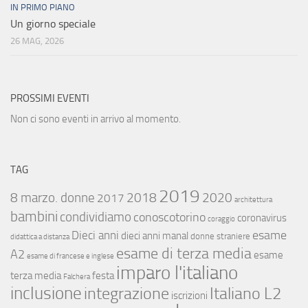
IN PRIMO PIANO
Un giorno speciale
26 MAG, 2026
PROSSIMI EVENTI
Non ci sono eventi in arrivo al momento.
TAG
2019
8 marzo. donne
2018
2020
2017
architettura
bambini
condividiamo
conoscotorino
coronavirus
coraggio
esame
Dieci anni
dieci anni manal
donne straniere
didattica a distanza
esame di terza media
A2
esame
esame di francese e inglese
imparo l'italiano
terza media
festa
Falchera
inclusione
integrazione
Italiano L2
iscrizioni