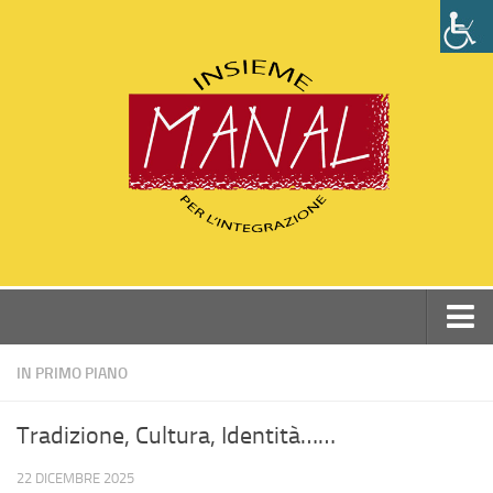
Home
IN PRIMO PIANO
Chi siamo
Tradizione, Cultura, Identità……
Perchè Manal
22 DICEMBRE 2025
Statuto e Dati associazione