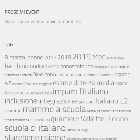
PROSSIMI EVENTI
Non ci sono eventi in arrivo al momento.
TAG
2019
8 marzo. donne
2018
2020
2017
architettura
bambini
condividiamo
conoscotorino
coronavirus
coraggio
esame
Dieci anni
dieci anni manal
donne straniere
didattica a distanza
esame di terza media
A2
esame
esame di francese e inglese
imparo l'italiano
terza media
festa
Falchera
inclusione
integrazione
Italiano L2
iscrizioni
mamme a scuola
mamme
Natale
pediatra
prendersi cura
quartiere Vallette-Torino
quarantena
programmazione
scuola di italiano
speranza
stage
starebeneinsieme
stiamo insieme in sicurezza
tirocinio