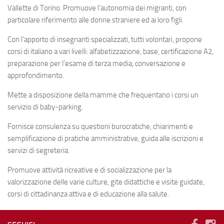
Vallette di Torino. Promuove l’autonomia dei migranti, con
Le volontarie
particolare riferimento alle donne straniere ed ai loro figli.
La scuola
Con l’apporto di insegnanti specializzati, tutti volontari, propone
Orari
corsi di italiano a vari livelli: alfabetizzazione, base, certificazione A2,
Corsi ed esami
preparazione per l’esame di terza media, conversazione e
approfondimento.
Notizie
Mette a disposizione della mamme che frequentano i corsi un
Calendario
servizio di baby-parking.
Diventa volontario
Fornisce consulenza su questioni burocratiche, chiarimenti e
Testimonianze
semplificazione di pratiche amministrative, guida alle iscrizioni e
servizi di segreteria.
Fotografie
Promuove attività ricreative e di socializzazione per la
Dove siamo e contatti
valorizzazione delle varie culture, gite didattiche e visite guidate,
corsi di cittadinanza attiva e di educazione alla salute.