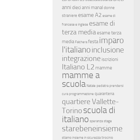
anni
dieci anni manal
donne
esame A2
straniere
esame di
esame di
francese e inglese
terza media
esame terza
imparo
media
festa
Falchera
l'italiano
inclusione
integrazione
iscrizioni
Italiano L2
mamme
mamme a
scuola
Natale
pediatra
prendersi
quarantena
cura
programmazione
quartiere Vallette-
scuola di
Torino
italiano
speranza
stage
starebeneinsieme
stiamo insieme in sicurezza
tirocinio