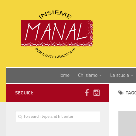
Home
Chi siamo
La scuola
SEGUICI:
TAG