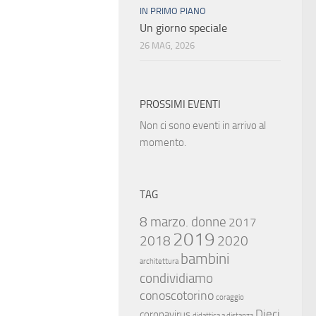
IN PRIMO PIANO
Un giorno speciale
26 MAG, 2026
PROSSIMI EVENTI
Non ci sono eventi in arrivo al
momento.
TAG
8 marzo. donne
2017
2019
2018
2020
bambini
architettura
condividiamo
conoscotorino
coraggio
Dieci
coronavirus
didattica a distanza