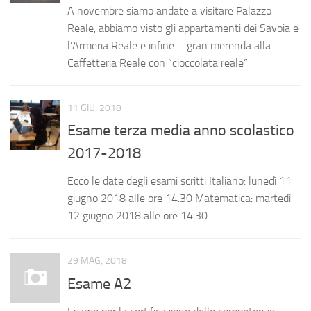
A novembre siamo andate a visitare Palazzo
Le volontarie
Reale, abbiamo visto gli appartamenti dei Savoia e
La scuola
l’Armeria Reale e infine ….gran merenda alla
Caffetteria Reale con “cioccolata reale”
Orari
Corsi ed esami
11 GIU, 2018
Notizie
Esame terza media anno scolastico
Calendario
2017-2018
Diventa volontario
Ecco le date degli esami scritti Italiano: lunedì 11
Testimonianze
giugno 2018 alle ore 14.30 Matematica: martedì
Fotografie
12 giugno 2018 alle ore 14.30
Dove siamo e contatti
29 MAG, 2018
Esame A2