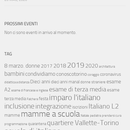
PROSSIMI EVENTI
Non ci sono eventi in arrivo al momento.
TAG
2019
8 marzo. donne
2018
2020
2017
architettura
bambini
condividiamo
conoscotorino
coronavirus
coraggio
esame
Dieci anni
dieci anni manal
donne straniere
didattica a distanza
esame di terza media
A2
esame
esame di francese e inglese
imparo l'italiano
terza media
festa
Falchera
inclusione
integrazione
Italiano L2
iscrizioni
mamme a scuola
mamme
Natale
pediatra
prendersi cura
quartiere Vallette-Torino
quarantena
programmazione