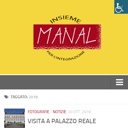
Home
TAGGATO:
2018
Chi siamo
FOTOGRAFIE
/
NOTIZIE
20 OTT, 2018
Perchè Manal
VISITA A PALAZZO REALE
Statuto e Dati associazione