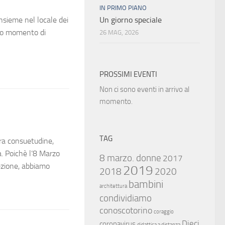
IN PRIMO PIANO
Un giorno speciale
nsieme nel locale dei
eto momento di
26 MAG, 2026
PROSSIMI EVENTI
Non ci sono eventi in arrivo al
momento.
TAG
consuetudine,
. Poichè l’8 Marzo
8 marzo. donne
2017
lezione, abbiamo
2019
2018
2020
bambini
architettura
condividiamo
conoscotorino
coraggio
Dieci
coronavirus
didattica a distanza