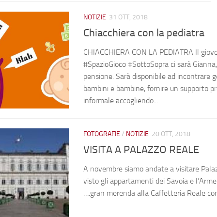
NOTIZIE
31 OTT, 2018
Chiacchiera con la pediatra
CHIACCHIERA CON LA PEDIATRA Il gioved
#SpazioGioco #SottoSopra ci sarà Gianna,
pensione. Sarà disponibile ad incontrare ge
bambini e bambine, fornire un supporto pr
informale accogliendo...
FOTOGRAFIE
/
NOTIZIE
20 OTT, 2018
VISITA A PALAZZO REALE
A novembre siamo andate a visitare Pala
visto gli appartamenti dei Savoia e l’Arme
….gran merenda alla Caffetteria Reale co