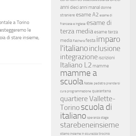
anni
dieci anni manal
donne
esame A2
straniere
esame di
esame di
ontale a Torino
francese e inglese
Festeggeremo le
terza media
esame terza
imparo
oia di stare insieme,
media
festa
Falchera
l'italiano
inclusione
integrazione
iscrizioni
Italiano L2
mamme
mamme a
scuola
Natale
pediatra
prendersi
quarantena
cura
programmazione
quartiere Vallette-
scuola di
Torino
italiano
speranza
stage
starebeneinsieme
stiamo insieme in sicurezza
tirocinio