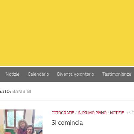
Notizie
Calendario
Diventa volontario
Testimonianze
GATO:
BAMBINI
FOTOGRAFIE
/
IN PRIMO PIANO
/
NOTIZIE
15 O
Si comincia