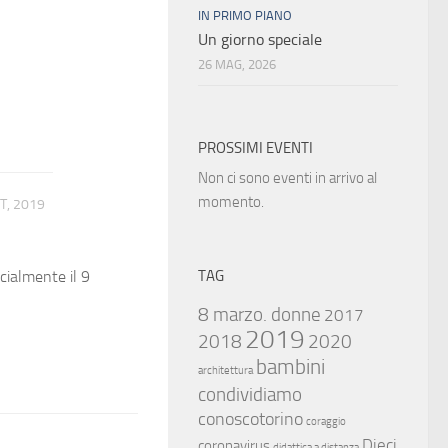
IN PRIMO PIANO
Un giorno speciale
26 MAG, 2026
PROSSIMI EVENTI
Non ci sono eventi in arrivo al
momento.
T, 2019
TAG
cialmente il 9
8 marzo. donne
2017
2019
2018
2020
bambini
architettura
condividiamo
conoscotorino
coraggio
Dieci
coronavirus
didattica a distanza