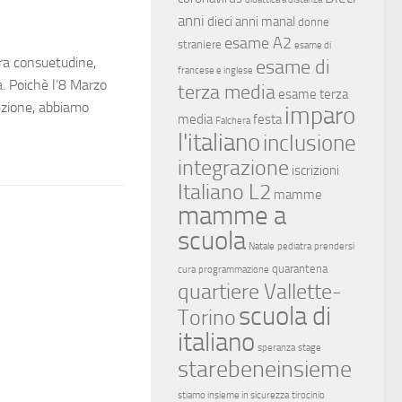
anni
dieci anni manal
donne
esame A2
straniere
esame di
consuetudine,
esame di
francese e inglese
. Poichè l’8 Marzo
terza media
esame terza
lezione, abbiamo
imparo
media
festa
Falchera
l'italiano
inclusione
integrazione
iscrizioni
Italiano L2
mamme
mamme a
scuola
Natale
pediatra
prendersi
quarantena
cura
programmazione
quartiere Vallette-
scuola di
Torino
italiano
speranza
stage
starebeneinsieme
stiamo insieme in sicurezza
tirocinio