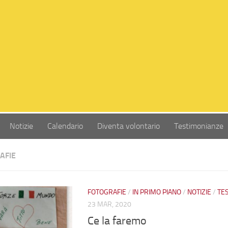
Notizie
Calendario
Diventa volontario
Testimonianze
AFIE
FOTOGRAFIE
/
IN PRIMO PIANO
/
NOTIZIE
/
TE
23 MAR, 2020
Ce la faremo