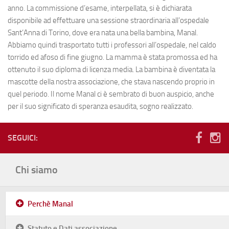
anno. La commissione d’esame, interpellata, si è dichiarata
Le volontarie
disponibile ad effettuare una sessione straordinaria all’ospedale
La scuola
Sant’Anna di Torino, dove era nata una bella bambina, Manal.
Abbiamo quindi trasportato tutti i professori all’ospedale, nel caldo
Orari
torrido ed afoso di fine giugno. La mamma è stata promossa ed ha
Corsi ed esami
ottenuto il suo diploma di licenza media. La bambina è diventata la
mascotte della nostra associazione, che stava nascendo proprio in
Notizie
quel periodo. Il nome Manal ci è sembrato di buon auspicio, anche
Calendario
per il suo significato di speranza esaudita, sogno realizzato.
Diventa volontario
SEGUICI:
Testimonianze
Fotografie
Chi siamo
Dove siamo e contatti
Perchè Manal
Statuto e Dati associazione