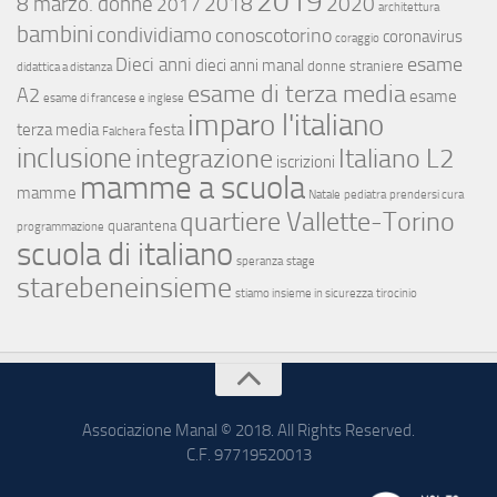
2019
8 marzo. donne
2018
2020
2017
architettura
bambini
condividiamo
conoscotorino
coronavirus
coraggio
esame
Dieci anni
dieci anni manal
donne straniere
didattica a distanza
esame di terza media
A2
esame
esame di francese e inglese
imparo l'italiano
terza media
festa
Falchera
inclusione
integrazione
Italiano L2
iscrizioni
mamme a scuola
mamme
Natale
pediatra
prendersi cura
quartiere Vallette-Torino
quarantena
programmazione
scuola di italiano
speranza
stage
starebeneinsieme
stiamo insieme in sicurezza
tirocinio
Associazione Manal © 2018. All Rights Reserved.
C.F. 97719520013