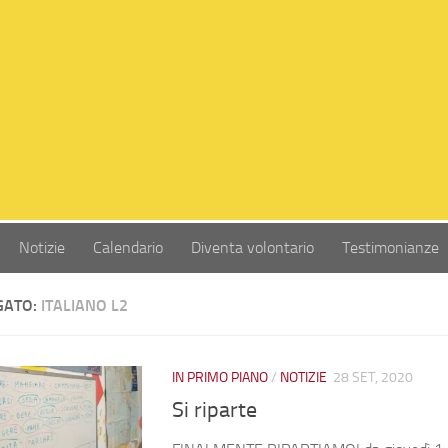
Notizie
Calendario
Diventa volontario
Testimonianze
GATO:
ITALIANO L2
IN PRIMO PIANO
/
NOTIZIE
28 SET, 2020
Si riparte