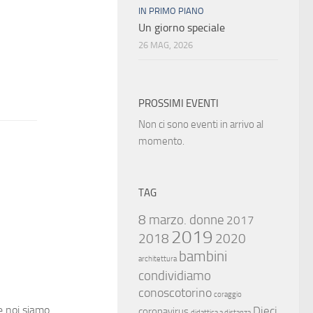
IN PRIMO PIANO
Un giorno speciale
26 MAG, 2026
PROSSIMI EVENTI
Non ci sono eventi in arrivo al
momento.
TAG
8 marzo. donne
2017
2019
2018
2020
bambini
architettura
condividiamo
conoscotorino
coraggio
 e noi siamo
Dieci
coronavirus
didattica a distanza