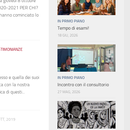
giovedì 8 ottobre
 2020-2021 PER CHI?
anno cominciato lo
IN PRIMO PIANO
Tempo di esami!
18 GIU, 2026
STIMONIANZE
esso e quella dei suoi
IN PRIMO PIANO
ca con la nostra
Incontro con il consultorio
ca di questi...
27 MAG, 2026
TT, 2019