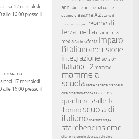
 martedì 17 mercoledì
anni
dieci anni manal
donne
 alle 16.00 presso il
esame A2
straniere
esame di
esame di
francese e inglese
terza media
esame terza
imparo
media
festa
Falchera
l'italiano
inclusione
integrazione
iscrizioni
Italiano L2
mamme
mamme a
 e noi siamo
scuola
 martedì 17 mercoledì
Natale
pediatra
prendersi
 alle 16.00 presso il
quarantena
cura
programmazione
quartiere Vallette-
scuola di
Torino
italiano
speranza
stage
starebeneinsieme
stiamo insieme in sicurezza
tirocinio