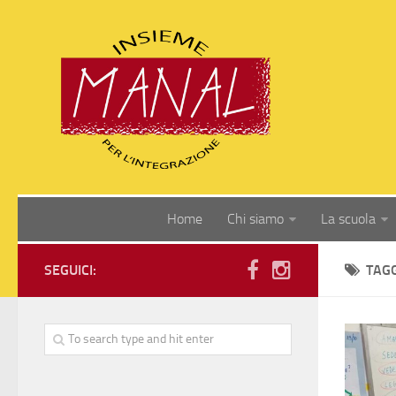
Home
Chi siamo
La scuola
SEGUICI:
TAG