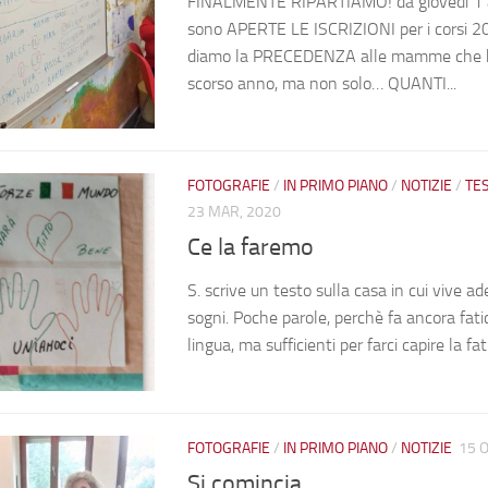
FINALMENTE RIPARTIAMO! da giovedì 1 a 
sono APERTE LE ISCRIZIONI per i corsi
diamo la PRECEDENZA alle mamme che h
scorso anno, ma non solo… QUANTI...
FOTOGRAFIE
/
IN PRIMO PIANO
/
NOTIZIE
/
TE
23 MAR, 2020
Ce la faremo
S. scrive un testo sulla casa in cui vive ad
sogni. Poche parole, perchè fa ancora fati
lingua, ma sufficienti per farci capire la fati
FOTOGRAFIE
/
IN PRIMO PIANO
/
NOTIZIE
15 O
Si comincia