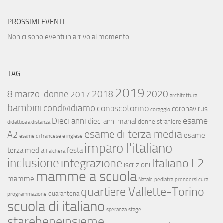
PROSSIMI EVENTI
Non ci sono eventi in arrivo al momento.
TAG
2019
8 marzo. donne
2018
2020
2017
architettura
bambini
condividiamo
conoscotorino
coronavirus
coraggio
esame
Dieci anni
dieci anni manal
donne straniere
didattica a distanza
esame di terza media
A2
esame
esame di francese e inglese
imparo l'italiano
terza media
festa
Falchera
inclusione
integrazione
Italiano L2
iscrizioni
mamme a scuola
mamme
Natale
pediatra
prendersi cura
quartiere Vallette-Torino
quarantena
programmazione
scuola di italiano
speranza
stage
starebeneinsieme