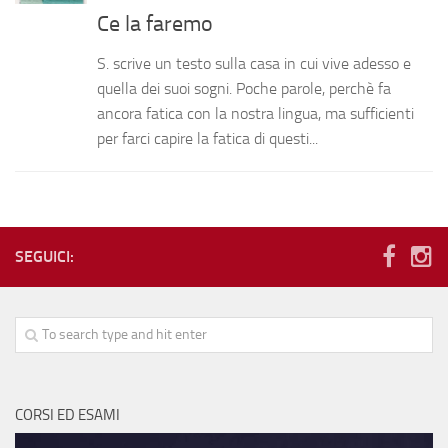
Ce la faremo
Le volontarie
La scuola
S. scrive un testo sulla casa in cui vive adesso e
quella dei suoi sogni. Poche parole, perchè fa
Orari
ancora fatica con la nostra lingua, ma sufficienti
Corsi ed esami
per farci capire la fatica di questi...
Notizie
Calendario
Diventa volontario
SEGUICI:
Testimonianze
Fotografie
Dove siamo e contatti
CORSI ED ESAMI