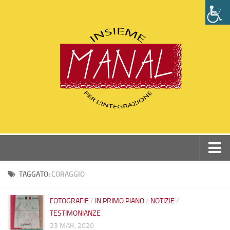
Home
TAGGATO:
CORAGGIO
Chi siamo
FOTOGRAFIE
/
IN PRIMO PIANO
/
NOTIZIE
/
Perchè Manal
TESTIMONIANZE
Statuto e Dati associazione
23 MAR, 2020