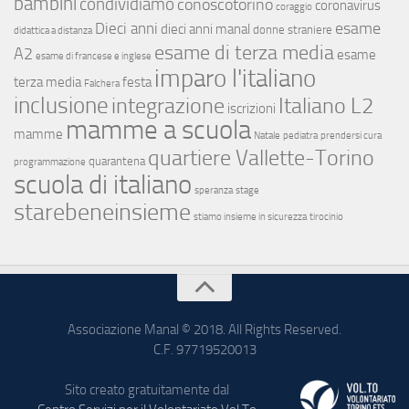
bambini
condividiamo
conoscotorino
coronavirus
coraggio
esame
Dieci anni
dieci anni manal
donne straniere
didattica a distanza
esame di terza media
A2
esame
esame di francese e inglese
imparo l'italiano
terza media
festa
Falchera
inclusione
integrazione
Italiano L2
iscrizioni
mamme a scuola
mamme
Natale
pediatra
prendersi cura
quartiere Vallette-Torino
quarantena
programmazione
scuola di italiano
speranza
stage
starebeneinsieme
stiamo insieme in sicurezza
tirocinio
Associazione Manal © 2018. All Rights Reserved.
C.F. 97719520013
Sito creato gratuitamente dal