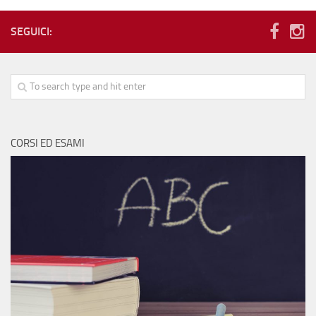
Le volontarie
SEGUICI:
La scuola
Orari
Corsi ed esami
Notizie
Calendario
CORSI ED ESAMI
Diventa volontario
Testimonianze
Fotografie
Dove siamo e contatti