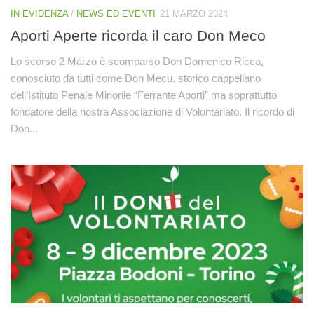
IN EVIDENZA
/
NEWS ED EVENTI
21 MARZO 2024
Aporti Aperte ricorda il caro Don Meco
Lo scorso 2 Marzo è scomparso Don Domenico Ricca,
conosciuto da tutti come Don Mecu, storico cappellano
dell’Istituto Penale Minorile “Ferrante Aporti” ma soprattutto
fondatore della nostra Associazione di Volontariato. Il ricordo di
Don...