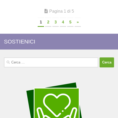
Pagina 1 di 5
1
2
3
4
5
»
SOSTIENICI
Ricerca
per: