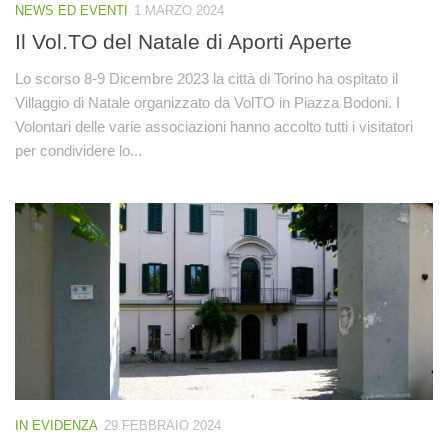
NEWS ED EVENTI
1 MARZO 2024
Il Vol.TO del Natale di Aporti Aperte
Lo scorso 8-9 Dicembre 2023 la città di Torino ha ospitato il
Villaggio di Natale organizzato da VolTO in Piazza Bodoni. I
Volontari delle varie associazioni hanno accolto tutti i visitatori
per condividere lo...
IN EVIDENZA
29 FEBBRAIO 2024