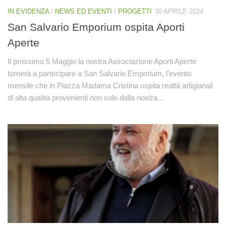
IN EVIDENZA
/
NEWS ED EVENTI
/
PROGETTI
30 APRILE 2024
San Salvario Emporium ospita Aporti
Aperte
Il prossimo 5 Maggio la nostra Associazione Aporti Aperte
tornerà a partecipare a San Salvario Emporium, l’evento
mensile che in Piazza Madama Cristina ospita realtà artigianali
di alta qualità provenienti non solo dalla nostra...