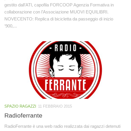
gestito dall’ATI, capofila FORCOOP Agenzia Formativa in
collaborazione con l’Associazione MUOVI EQUILIBRI.
NOVECENTO: Replica di bicicletta da passeggio di inizio
‘900,...
SPAZIO RAGAZZI
11 FEBBRAIO 2015
Radioferrante
RadioFerrante è una web radio realizzata dai ragazzi detenuti