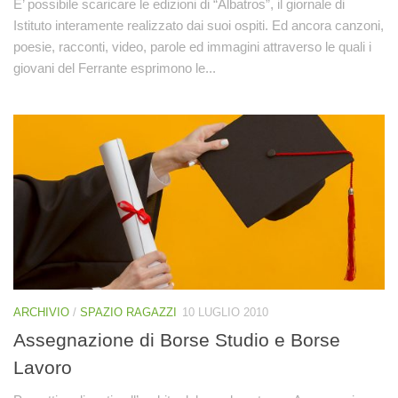
E’ possibile scaricare le edizioni di “Albatros”, il giornale di
Istituto interamente realizzato dai suoi ospiti. Ed ancora canzoni,
poesie, racconti, video, parole ed immagini attraverso le quali i
giovani del Ferrante esprimono le...
ARCHIVIO
/
SPAZIO RAGAZZI
10 LUGLIO 2010
Assegnazione di Borse Studio e Borse
Lavoro