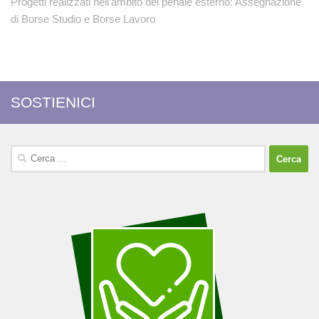
Progetti realizzati nell’ambito del penale esterno: Assegnazione
di Borse Studio e Borse Lavoro
SOSTIENICI
Ricerca
per: