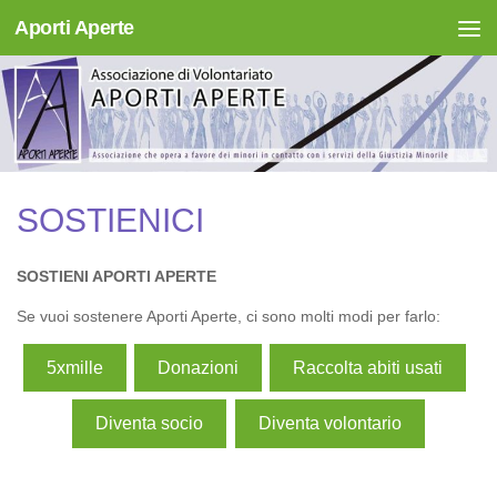
Aporti Aperte
Salta al contenuto
SOSTIENICI
SOSTIENI APORTI APERTE
Se vuoi sostenere Aporti Aperte, ci sono molti modi per farlo:
5xmille
Donazioni
Raccolta abiti usati
Diventa socio
Diventa volontario