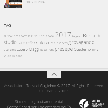
30 GEN, 2026
TAG
2017
Borsa di
68
2004
2005
2007
2011
2014
2015
2016
bagolaro
studio
girovagando
conferenze
Bulst
caffè
Fake news
presepe
Maggi
Lutero
Quaderno
Guglielmo
Napoli
Pont
Tuniz
Vauda
Volpiano
Associazione Terra di Guglielmo © 2017. All Rights Reserved.
C.F. 95012820015
Sito creato gratuitamente dal
Centro Servizi per il Volontariato Vol.To