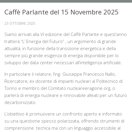
Chi siamo
Caffè Parlante del 15 Novembre 2025
La sede
23 OTTOBRE 2025
Direttivo
Siamo arrivati alla VI edizione del Caffè Parlante e quest’anno
Statuto
tratterà “L’ Energia del Futuro” , un argomento di grande
Novità
attualità, in funzione della transizione energetica e della
sempre più grande esigenza di energia disponibile per lo
Attività
sviluppo dei data center necessari all’intelligenza artificiale.
Conferenze
In particolare il relatore, l’ing. Giuseppe Francesco Nallo,
Mostre
Ricercatore, ex docente di impianti nucleari al Politecnico di
Torino e membro del Comitato nucleareeragione.org, ci
Viaggi culturali
parlerà di energia nucleare e rinnovabile alleati per un futuro
Ambiente e territorio
decarbonizzato.
Biblioteca storica
L’obiettivo è promuovere un confronto aperto e informato
Catalogo biblioteca
su una questione spesso polarizzata, offrendo strumenti di
comprensione tecnica ma con un linguaggio accessibile al
Libri antichi