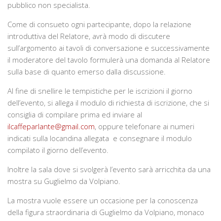
pubblico non specialista.
Documenti storici e cartografie
Come di consueto ogni partecipante, dopo la relazione
Tesi
introduttiva del Relatore, avrà modo di discutere
Pubblicazioni
sull’argomento ai tavoli di conversazione e successivamente
il moderatore del tavolo formulerà una domanda al Relatore
Galleria
sulla base di quanto emerso dalla discussione.
Fotografie
Al fine di snellire le tempistiche per le iscrizioni il giorno
Video
dell’evento, si allega il modulo di richiesta di iscrizione, che si
consiglia di compilare prima ed inviare al
Rassegna stampa
ilcaffeparlante@gmail.com
, oppure telefonare ai numeri
Adesioni
indicati sulla locandina allegata e consegnare il modulo
compilato il giorno dell’evento.
Contatti
Inoltre la sala dove si svolgerà l’evento sarà arricchita da una
mostra su Guglielmo da Volpiano.
La mostra vuole essere un occasione per la conoscenza
della figura straordinaria di Guglielmo da Volpiano, monaco