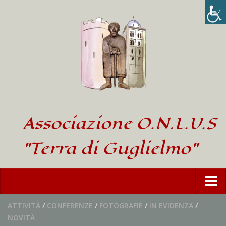
Associazione O.N.L.U.S
"Terra di Guglielmo"
Home
ATTIVITÀ
/
CONFERENZE
/
FOTOGRAFIE
/
IN EVIDENZA
/
NOVITÀ
L’Associazione