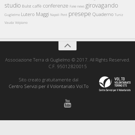
studio
girovagando
conferenze
Bulst
caffè
Fake news
presepe
Maggi
Lutero
Quaderno
Guglielmo
Napoli
Pont
Tuniz
Vauda
Volpiano
Associazione Terra di Guglielmo © 2017. All Rights Reserved.
C.F. 95012820015
Sito creato gratuitamente dal
Centro Servizi per il Volontariato Vol.To