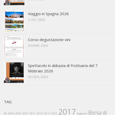
Viaggio in Spagna 2026
2 GIU, 2026
Corso degustazione vini
24 MAR, 2026
Spettacolo in abbazia di Fruttuaria del 7
febbraio 2026
30 GEN, 2026
TAG
2017
Borsa di
68
2004
2005
2007
2011
2014
2015
2016
bagolaro