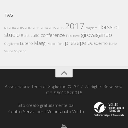
TAG
2017
Borsa di
68
2004
2005
2007
2011
2014
2015
2016
bagolaro
studio
girovagando
conferenze
Bulst
caffè
Fake news
presepe
Maggi
Lutero
Quaderno
Guglielmo
Napoli
Pont
Tuniz
Vauda
Volpiano
Associazione Terra di Guglielmo © 2017. All Rights Reserved.
C.F. 95012820015
Sito creato gratuitamente dal
Centro Servizi per il Volontariato Vol.To