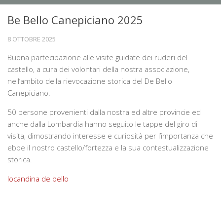
Chi siamo
Be Bello Canepiciano 2025
La sede
8 OTTOBRE 2025
Direttivo
Buona partecipazione alle visite guidate dei ruderi del
Statuto
castello, a cura dei volontari della nostra associazione,
Novità
nell’ambito della rievocazione storica del De Bello
Canepiciano.
Attività
50 persone provenienti dalla nostra ed altre provincie ed
Conferenze
anche dalla Lombardia hanno seguito le tappe del giro di
Mostre
visita, dimostrando interesse e curiosità per l’importanza che
ebbe il nostro castello/fortezza e la sua contestualizzazione
Viaggi culturali
storica.
Ambiente e territorio
locandina de bello
Biblioteca storica
Catalogo biblioteca
Libri antichi