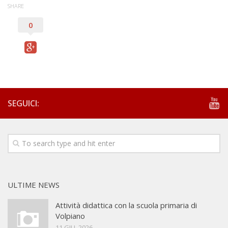
SHARE
Documenti storici e cartografie
0
Tesi
Pubblicazioni
Galleria
Fotografie
Video
SEGUICI:
Rassegna stampa
Adesioni
Contatti
ULTIME NEWS
Attività didattica con la scuola primaria di
Volpiano
11 GIU, 2026