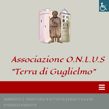
Associazione O.N.L.U.S
"Terra di Guglielmo"
Home
AMBIENTE E TERRITORIO
/
ATTIVITÀ
/
DIDATTICA
/
IN
EVIDENZA
/
NOVITÀ
L’Associazione