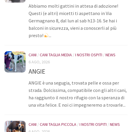
Abbiamo molti gattini in attesa di adozione!
Bilancio
Questi (e altri) micetti ti aspettano in Via
I volontari
Germagnano 8, dal lun al sab h13-16. Se hai i
balconi in sicurezza, vieni a conoscerli al più
News
presto!
...
Eventi
I nostri ospiti
CANI
/
CANI TAGLIA MEDIA
/
I NOSTRI OSPITI
/
NEWS
Cani
6 AGO, 2026
ANGIE
Cani taglia grande
Cani taglia media
ANGIE è una segugia, trovata pelle e ossa per
strada. Dolcissima, compatibile con gli altri cani,
Cani taglia piccola
ha raggiunto il nostro rifugio con la speranza di
Gatti
una vita felice. E noi ci impegneremo a trovarle...
Sostienici
Diventa volontario
CANI
/
CANI TAGLIA PICCOLA
/
I NOSTRI OSPITI
/
NEWS
Diventa socio
6 AGO, 2026