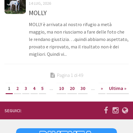
14 LUG, 2026
MOLLY
MOLLY è arrivata al nostro rifugio a metà
maggio, ma non riusciamo a fare delle foto che
le rendano giustizia….quindi abbiamo aspettato,
provato e riprovato, ma il risultato non è dei
migliori. Quindi vi...
Pagina 1 di 49
1
2
3
4
5
...
10
20
30
...
»
Ultima »
SEGUICI: