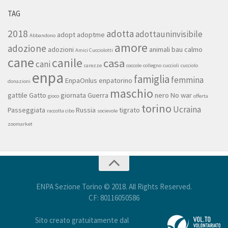
TAG
2018
adotta
adottauninvisibile
adopt
adoptme
Abbandono
amore
adozione
adozioni
animali
bau
calmo
Amici Cucciolotti
cane
canile
casa
cani
carezze
coccole
collegno
cuccioli
cucciolo
enpa
famiglia
femmina
EnpaOnlus
enpatorino
donazioni
maschio
gattile
Gatto
giornata
Guerra
nero
No war
gioco
offerta
torino
Ucraina
Passeggiata
Russia
tigrato
raccolta cibo
socievole
zoomarket
ENPA Sezione Torino © 2018. All Rights Reserved.
CF: 80116050586
Sito creato gratuitamente dal