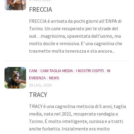
FRECCIA
Donazioni
5×1000
FRECCIA è arrivata da pochi giorni all’ENPA di
Torino. Un cane recuperato per le strade del
Ambulatorio veterinario
sud…magrissima, spaventata dall’uomo, ma
Galleria
molto docile e remissiva. E’ una cagnolina che
Foto
trasmette molta tenerezza e sta ancora...
Video
Link
CANI
/
CANI TAGLIA MEDIA
/
I NOSTRI OSPITI
/
IN
EVIDENZA
/
NEWS
Contatti
28 LUG, 2026
TRACY
TRACY è una cagnolina meticcia di 5 anni, taglia
media, nata nel 2021, recuperata randagia a
Torino. É molto intelligente, curiosa e a tratti
anche furbetta. Inizialmente era molto