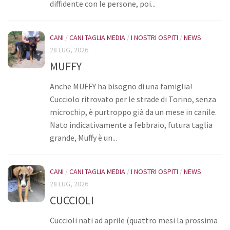
diffidente con le persone, poi...
CANI
/
CANI TAGLIA MEDIA
/
I NOSTRI OSPITI
/
NEWS
28 LUG, 2026
MUFFY
Anche MUFFY ha bisogno di una famiglia!
Cucciolo ritrovato per le strade di Torino, senza
microchip, è purtroppo già da un mese in canile.
Nato indicativamente a febbraio, futura taglia
grande, Muffy è un...
CANI
/
CANI TAGLIA MEDIA
/
I NOSTRI OSPITI
/
NEWS
28 LUG, 2026
CUCCIOLI
Cuccioli nati ad aprile (quattro mesi la prossima