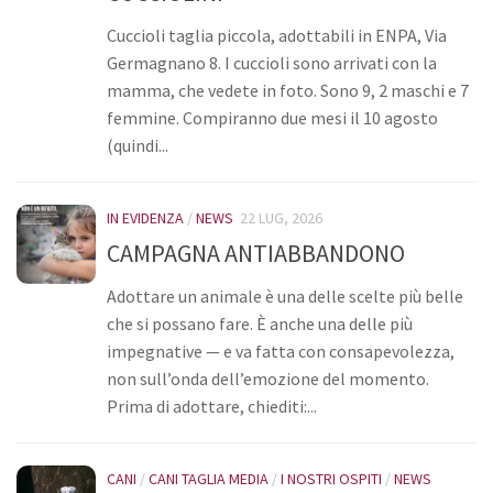
Cuccioli taglia piccola, adottabili in ENPA, Via
Germagnano 8. I cuccioli sono arrivati con la
mamma, che vedete in foto. Sono 9, 2 maschi e 7
femmine. Compiranno due mesi il 10 agosto
(quindi...
IN EVIDENZA
/
NEWS
22 LUG, 2026
CAMPAGNA ANTIABBANDONO
Adottare un animale è una delle scelte più belle
che si possano fare. È anche una delle più
impegnative — e va fatta con consapevolezza,
non sull’onda dell’emozione del momento.
Prima di adottare, chiediti:...
CANI
/
CANI TAGLIA MEDIA
/
I NOSTRI OSPITI
/
NEWS