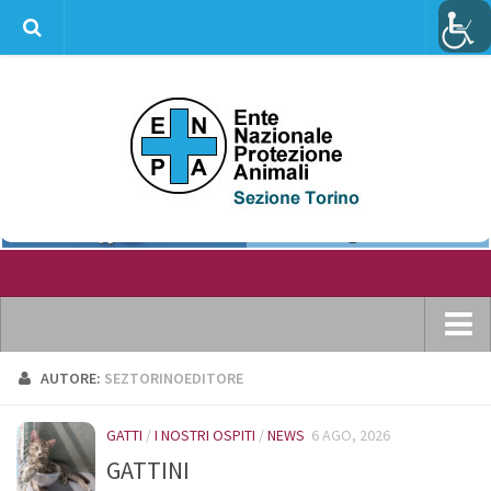
info@enpatorino.com
Home
AUTORE:
SEZTORINOEDITORE
Chi siamo
GATTI
/
I NOSTRI OSPITI
/
NEWS
6 AGO, 2026
Dove ci puoi trovare
GATTINI
Statuto