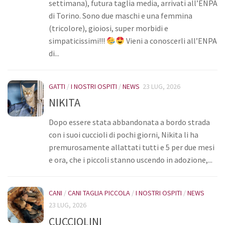
settimana), futura taglia media, arrivati all’ENPA
di Torino. Sono due maschi e una femmina
(tricolore), gioiosi, super morbidi e
simpaticissimi!!!
Vieni a conoscerli all’ENPA
di...
GATTI
/
I NOSTRI OSPITI
/
NEWS
23 LUG, 2026
NIKITA
Dopo essere stata abbandonata a bordo strada
con i suoi cuccioli di pochi giorni, Nikita li ha
premurosamente allattati tutti e 5 per due mesi
e ora, che i piccoli stanno uscendo in adozione,...
CANI
/
CANI TAGLIA PICCOLA
/
I NOSTRI OSPITI
/
NEWS
23 LUG, 2026
CUCCIOLINI