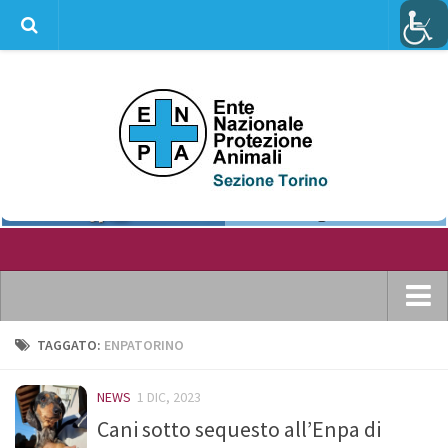
info@enpatorino.com
Home
TAGGATO:
ENPATORINO
Chi siamo
NEWS
1 DIC, 2023
Dove ci puoi trovare
Cani sotto sequesto all’Enpa di
Statuto