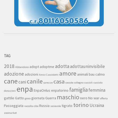
TAG
2018
adotta
adottauninvisibile
adopt
adoptme
Abbandono
amore
adozione
adozioni
animali
bau
calmo
Amici Cucciolotti
cane
canile
casa
cani
carezze
coccole
collegno
cuccioli
cucciolo
enpa
famiglia
femmina
EnpaOnlus
enpatorino
donazioni
maschio
gattile
Gatto
giornata
Guerra
nero
No war
gioco
offerta
torino
Ucraina
Passeggiata
Russia
tigrato
raccolta cibo
socievole
zoomarket