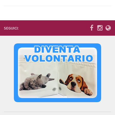
Donazioni
5×1000
Ambulatorio veterinario
SEGUICI:
Galleria
Foto
Video
Link
Contatti