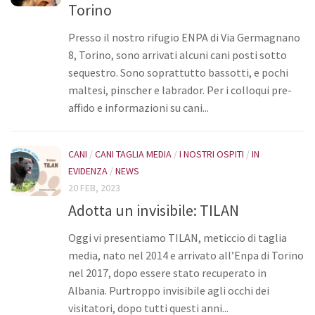
Torino
Bilancio
Presso il nostro rifugio ENPA di Via Germagnano
I volontari
8, Torino, sono arrivati alcuni cani posti sotto
News
sequestro. Sono soprattutto bassotti, e pochi
maltesi, pinscher e labrador. Per i colloqui pre-
Eventi
affido e informazioni su cani...
I nostri ospiti
Cani
CANI
/
CANI TAGLIA MEDIA
/
I NOSTRI OSPITI
/
IN
Cani taglia grande
EVIDENZA
/
NEWS
20 FEB, 2023
Cani taglia media
Adotta un invisibile: TILAN
Cani taglia piccola
Oggi vi presentiamo TILAN, meticcio di taglia
Gatti
media, nato nel 2014 e arrivato all’Enpa di Torino
Sostienici
nel 2017, dopo essere stato recuperato in
Diventa volontario
Albania. Purtroppo invisibile agli occhi dei
visitatori, dopo tutti questi anni...
Diventa socio