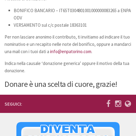
Bilancio
BONIFICO BANCARIO – IT65T0304801001000000083265 a ENPA
ODV
I volontari
VERSAMENTO sul c/c postale 18363101
News
Per non lasciare anonimo il contributo, ti invitiamo ad indicare il tuo
Eventi
nominativo e un recapito nelle note del bonifico, oppure a mandarci
una mail con i tuoi dati a
info@enpatorino.com
.
I nostri ospiti
Cani
Indica nella causale ‘donazione generica’ oppure il motivo della tua
donazione.
Cani taglia grande
Donare è una scelta di cuore, grazie!
Cani taglia media
Cani taglia piccola
Gatti
SEGUICI:
Sostienici
Diventa volontario
Diventa socio