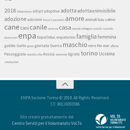
2018
adotta
adottauninvisibile
adopt
adoptme
Abbandono
amore
adozione
adozioni
animali
bau
calmo
Amici Cucciolotti
cane
canile
casa
cani
carezze
coccole
collegno
cuccioli
cucciolo
enpa
famiglia
femmina
EnpaOnlus
enpatorino
donazioni
maschio
gattile
Gatto
giornata
Guerra
nero
No war
gioco
offerta
torino
Ucraina
Passeggiata
Russia
tigrato
raccolta cibo
socievole
zoomarket
ENPA Sezione Torino © 2018. All Rights Reserved.
CF: 80116050586
Sito creato gratuitamente dal
Centro Servizi per il Volontariato Vol.To