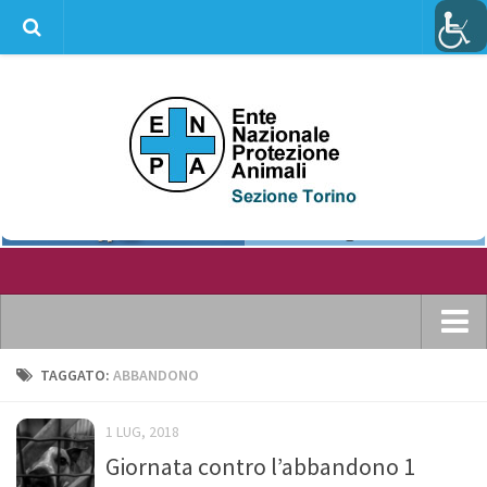
info@enpatorino.com
Home
TAGGATO:
ABBANDONO
Chi siamo
1 LUG, 2018
Dove ci puoi trovare
Giornata contro l’abbandono 1
Statuto