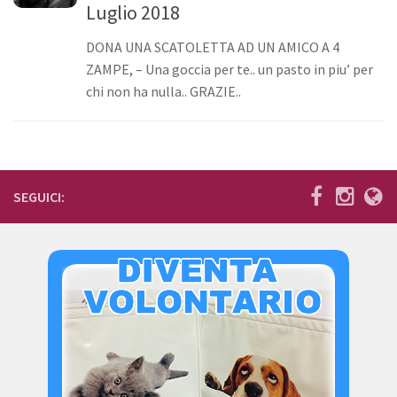
Luglio 2018
Bilancio
DONA UNA SCATOLETTA AD UN AMICO A 4
I volontari
ZAMPE, – Una goccia per te.. un pasto in piu’ per
News
chi non ha nulla.. GRAZIE..
Eventi
I nostri ospiti
Cani
SEGUICI:
Cani taglia grande
Cani taglia media
Cani taglia piccola
Gatti
Sostienici
Diventa volontario
Diventa socio