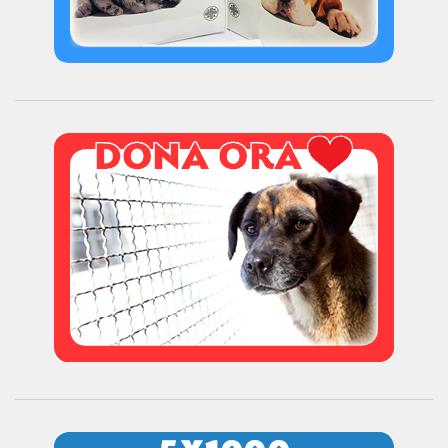
Donazioni
5×1000
Ambulatorio veterinario
Galleria
Foto
Video
Link
Contatti