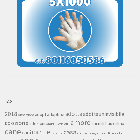
TAG
2018
adotta
adottauninvisibile
adopt
adoptme
Abbandono
amore
adozione
adozioni
animali
bau
calmo
Amici Cucciolotti
cane
canile
casa
cani
carezze
coccole
collegno
cuccioli
cucciolo