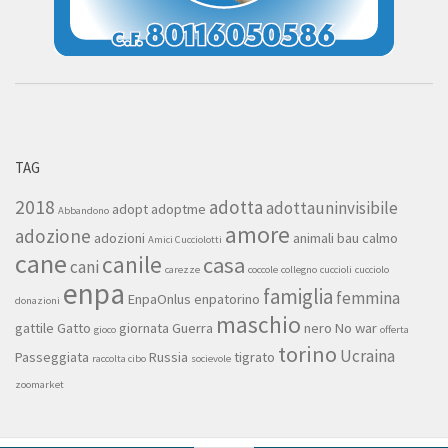
TAG
2018
adotta
adottauninvisibile
adopt
adoptme
Abbandono
amore
adozione
adozioni
animali
bau
calmo
Amici Cucciolotti
cane
canile
casa
cani
carezze
coccole
collegno
cuccioli
cucciolo
enpa
famiglia
femmina
EnpaOnlus
enpatorino
donazioni
maschio
gattile
Gatto
giornata
Guerra
nero
No war
gioco
offerta
torino
Ucraina
Passeggiata
Russia
tigrato
raccolta cibo
socievole
zoomarket