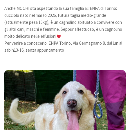
Anche MOCHI sta aspettando la sua famiglia all’ENPA di Torino:
Bilancio
cucciolo nato nel marzo 2026, futura taglia medio-grande
I volontari
(attualmente pesa 15kg), è un cagnolino abituato a convivere con
News
gli altri cani, maschi e femmine. Seppur affettuoso, è un cagnolino
molto delicato nelle effusioni
Eventi
Per venire a conoscerlo: ENPA Torino, Via Germagnano 8, dal lun al
I nostri ospiti
sab h13-16, senza appuntamento
Cani
Cani taglia grande
Cani taglia media
Cani taglia piccola
Gatti
Sostienici
Diventa volontario
Diventa socio