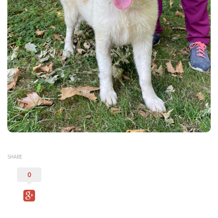
Donazioni
5×1000
Ambulatorio veterinario
Galleria
Foto
Video
Link
Contatti
SHARE
0