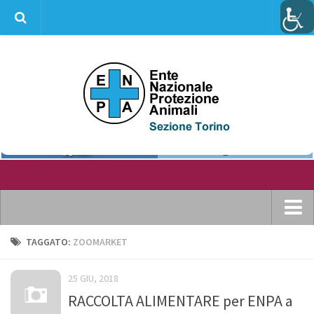
info@enpatorino.com
Home
TAGGATO:
ZOOMARKET
Chi siamo
25 GIU, 2018
Dove ci puoi trovare
RACCOLTA ALIMENTARE per ENPA a
Statuto