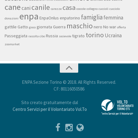
cane
canile
casa
cani
carezze
coccole
collegno
cuccioli
cucciolo
enpa
famiglia
femmina
EnpaOnlus
enpatorino
donazioni
maschio
gattile
Gatto
giornata
Guerra
nero
No war
gioco
offerta
torino
Ucraina
Passeggiata
Russia
tigrato
raccolta cibo
socievole
zoomarket
ENPA Sezione Torino © 2018. All Rights Reserved.
CF: 80116050586
Sito creato gratuitamente dal
Centro Servizi per il Volontariato Vol.To