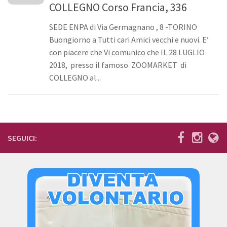
COLLEGNO Corso Francia, 336
Bilancio
SEDE ENPA di Via Germagnano , 8 -TORINO
I volontari
Buongiorno a Tutti cari Amici vecchi e nuovi. E’
News
con piacere che Vi comunico che IL 28 LUGLIO
2018, presso il famoso ZOOMARKET di
Eventi
COLLEGNO al...
I nostri ospiti
Cani
Cani taglia grande
SEGUICI:
Cani taglia media
Cani taglia piccola
Gatti
Sostienici
Diventa volontario
Diventa socio