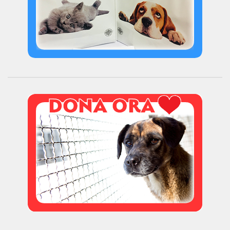
Donazioni
5×1000
Ambulatorio veterinario
Galleria
Foto
Video
Link
Contatti