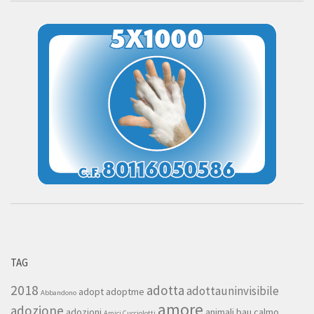
TAG
2018
adotta
adottauninvisibile
adopt
adoptme
Abbandono
amore
adozione
adozioni
animali
bau
calmo
Amici Cucciolotti