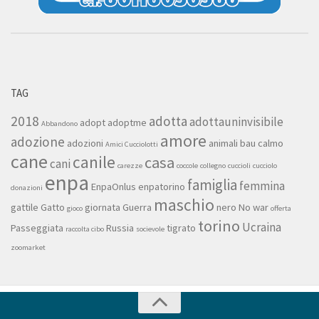
TAG
2018
adotta
adottauninvisibile
adopt
adoptme
Abbandono
amore
adozione
adozioni
animali
bau
calmo
Amici Cucciolotti
cane
canile
casa
cani
carezze
coccole
collegno
cuccioli
cucciolo
enpa
famiglia
femmina
EnpaOnlus
enpatorino
donazioni
maschio
gattile
Gatto
giornata
Guerra
nero
No war
gioco
offerta
torino
Ucraina
Passeggiata
Russia
tigrato
raccolta cibo
socievole
zoomarket