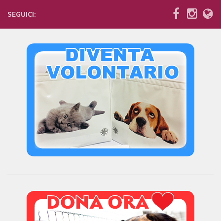
Donazioni
SEGUICI:
5×1000
Ambulatorio veterinario
Galleria
Foto
Video
Link
Contatti