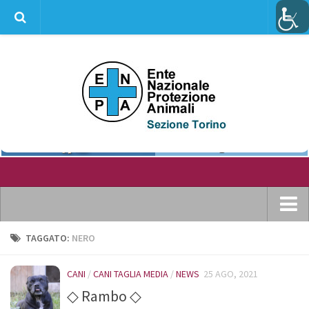
info@enpatorino.com
Home
TAGGATO:
NERO
Chi siamo
CANI
/
CANI TAGLIA MEDIA
/
NEWS
25 AGO, 2021
Dove ci puoi trovare
◇ Rambo ◇
Statuto