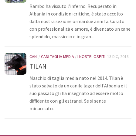
Rambo ha vissuto l’inferno. Recuperato in
Bilancio
Albania in condizioni critiche, è stato accolto
I volontari
dalla nostra sezione ormai due anni fa. Curato
con professionalità e amore, è diventato un cane
News
splendido, massiccio e in gran...
Eventi
I nostri ospiti
CANI
/
CANI TAGLIA MEDIA
/
I NOSTRI OSPITI
13 DIC, 2018
Cani
TILAN
Cani taglia grande
Maschio di taglia media nato nel 2014. Tilan è
Cani taglia media
stato salvato da un canile lager dell’Albania e il
Cani taglia piccola
suo passato gli ha insegnato ad essere molto
diffidente con gli estranei. Se si sente
Gatti
minacciato...
Sostienici
Diventa volontario
Diventa socio