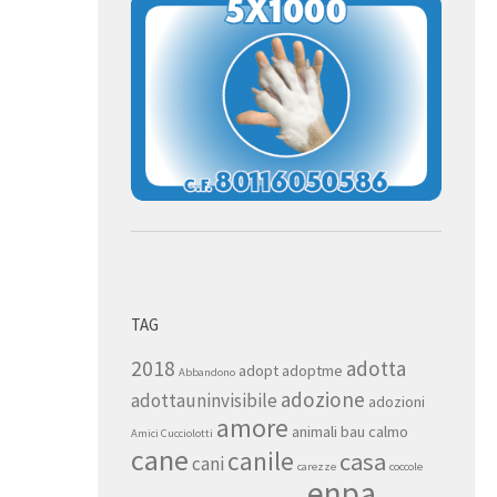
TAG
2018
adotta
adopt
adoptme
Abbandono
adozione
adottauninvisibile
adozioni
amore
animali
bau
calmo
Amici Cucciolotti
cane
canile
casa
cani
carezze
coccole
enpa