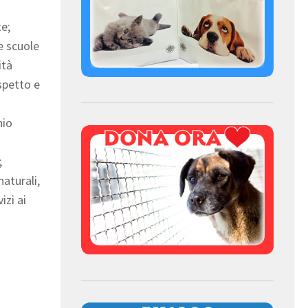
te;
e scuole
ità
ispetto e
nio
;
naturali,
izi ai