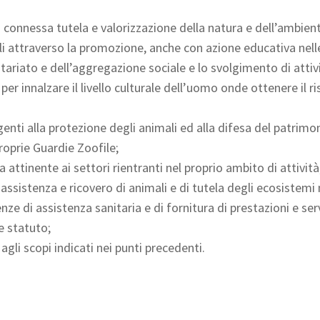
a connessa tutela e valorizzazione della natura e dell’ambien
mali attraverso la promozione, anche con azione educativa nell
ntariato e dell’aggregazione sociale e lo svolgimento di attiv
 per innalzare il livello culturale dell’uomo onde ottenere il r
genti alla protezione degli animali ed alla difesa del patrimo
roprie Guardie Zoofile;
ttinente ai settori rientranti nel proprio ambito di attività
i assistenza e ricovero di animali e di tutela degli ecosistemi 
ze di assistenza sanitaria e di fornitura di prestazioni e serv
e statuto;
 agli scopi indicati nei punti precedenti.