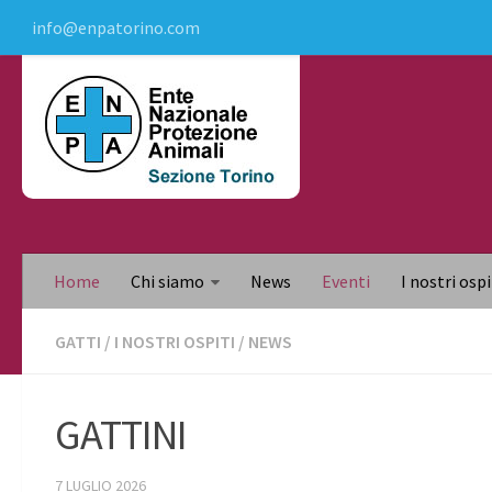
info@enpatorino.com
Home
Chi siamo
News
Eventi
I nostri ospi
GATTI
/
I NOSTRI OSPITI
/
NEWS
GATTINI
7 LUGLIO 2026