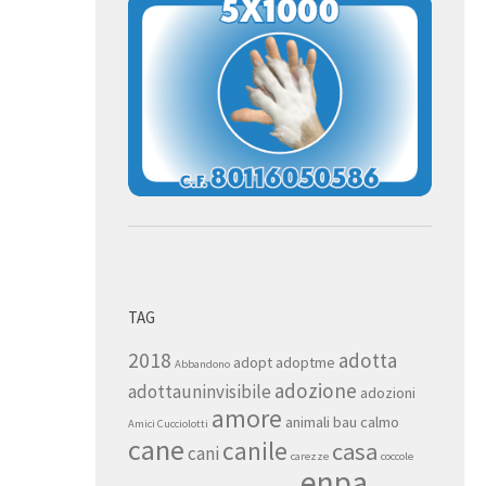
TAG
2018
adotta
adopt
adoptme
Abbandono
adozione
adottauninvisibile
adozioni
amore
animali
bau
calmo
Amici Cucciolotti
cane
canile
casa
cani
carezze
coccole
enpa