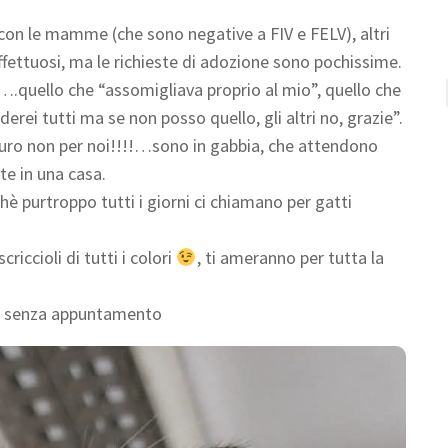
i con le mamme (che sono negative a FIV e FELV), altri
 affettuosi, ma le richieste di adozione sono pochissime.
i….quello che “assomigliava proprio al mio”, quello che
erei tutti ma se non posso quello, gli altri no, grazie”.
 sicuro non per noi!!!!…sono in gabbia, che attendono
te in una casa.
chè purtroppo tutti i giorni ci chiamano per gatti
riccioli di tutti i colori
, ti ameranno per tutta la
16 senza appuntamento