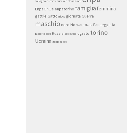
collegno
cuccioli
cucciolo
donazioni
famiglia
femmina
EnpaOnlus
enpatorino
gattile
Gatto
giornata
Guerra
gioco
maschio
nero
No war
Passeggiata
offerta
torino
Russia
tigrato
raccolta cibo
socievole
Ucraina
zoomarket