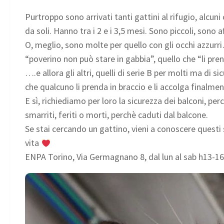
Purtroppo sono arrivati tanti gattini al rifugio, alcun
da soli. Hanno tra i 2 e i 3,5 mesi. Sono piccoli, sono
O, meglio, sono molte per quello con gli occhi azzurr
“poverino non può stare in gabbia”, quello che “li prend
….e allora gli altri, quelli di serie B per molti ma di
che qualcuno li prenda in braccio e li accolga finalmen
E sì, richiediamo per loro la sicurezza dei balconi, per
smarriti, feriti o morti, perchè caduti dal balcone.
Se stai cercando un gattino, vieni a conoscere questi sc
vita
ENPA Torino, Via Germagnano 8, dal lun al sab h13-