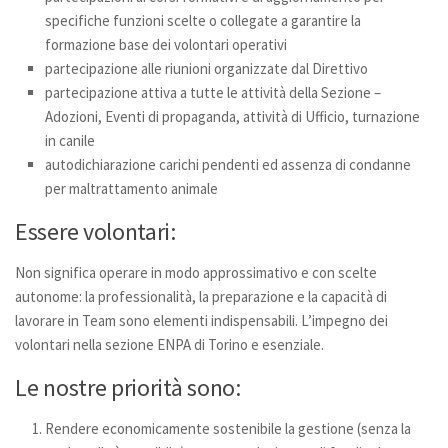
specifiche funzioni scelte o collegate a garantire la
Donazioni
formazione base dei volontari operativi
5×1000
partecipazione alle riunioni organizzate dal Direttivo
partecipazione attiva a tutte le attività della Sezione –
Ambulatorio veterinario
Adozioni, Eventi di propaganda, attività di Ufficio, turnazione
Galleria
in canile
autodichiarazione carichi pendenti ed assenza di condanne
Foto
per maltrattamento animale
Video
Essere volontari:
Link
Contatti
Non significa operare in modo approssimativo e con scelte
autonome: la professionalità, la preparazione e la capacità di
lavorare in Team sono elementi indispensabili. L’impegno dei
volontari nella sezione ENPA di Torino e esenziale.
Le nostre priorità sono:
Rendere economicamente sostenibile la gestione (senza la