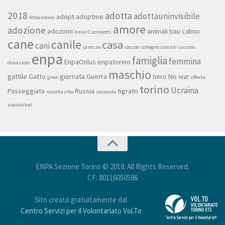
2018
adotta
adottauninvisibile
adopt
adoptme
Abbandono
amore
adozione
adozioni
animali
bau
calmo
Amici Cucciolotti
cane
canile
casa
cani
carezze
coccole
collegno
cuccioli
cucciolo
enpa
famiglia
femmina
EnpaOnlus
enpatorino
donazioni
maschio
gattile
Gatto
giornata
Guerra
nero
No war
gioco
offerta
torino
Ucraina
Passeggiata
Russia
tigrato
raccolta cibo
socievole
zoomarket
ENPA Sezione Torino © 2018. All Rights Reserved.
CF: 80116050586
Sito creato gratuitamente dal
Centro Servizi per il Volontariato Vol.To