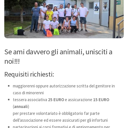
Bilancio
I volontari
News
Eventi
I nostri ospiti
Se ami davvero gli animali, unisciti a
noi!!!
Cani
Cani taglia grande
Requisiti richiesti:
Cani taglia media
maggiorenni oppure autorizzazione scritta del genitore in
Cani taglia piccola
caso di minorenni
Gatti
tessera associativa
25 EURO
e assicurazione
15 EURO
(
annuali
)
Sostienici
per prestare volontariato è obbligatorio far parte
Diventa volontario
dell’associazione ed essere assicurati per gli infortuni
Diventa socio
partecipazioni ai corsi formativi e di aggiornamento per