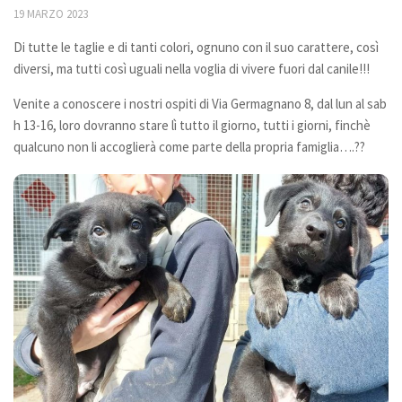
19 MARZO 2023
Bilancio
Di tutte le taglie e di tanti colori, ognuno con il suo carattere, così
I volontari
diversi, ma tutti così uguali nella voglia di vivere fuori dal canile!!!
News
Venite a conoscere i nostri ospiti di Via Germagnano 8, dal lun al sab
Eventi
h 13-16, loro dovranno stare lì tutto il giorno, tutti i giorni, finchè
qualcuno non li accoglierà come parte della propria famiglia….??
I nostri ospiti
Cani
Cani taglia grande
Cani taglia media
Cani taglia piccola
Gatti
Sostienici
Diventa volontario
Diventa socio