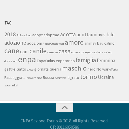
TAG
2018
adotta
adottauninvisibile
adopt
adoptme
Abbandono
amore
adozione
adozioni
animali
bau
calmo
Amici Cucciolotti
cane
canile
casa
cani
carezze
coccole
collegno
cuccioli
cucciolo
enpa
famiglia
femmina
EnpaOnlus
enpatorino
donazioni
maschio
gattile
Gatto
giornata
Guerra
nero
No war
gioco
offerta
torino
Ucraina
Passeggiata
Russia
tigrato
raccolta cibo
socievole
zoomarket
ENPA Sezione Torino © 2018. All Rights Reserved.
CF: 80116050586