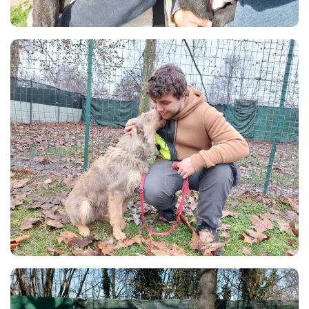
Donazioni
5×1000
Ambulatorio veterinario
Galleria
Foto
Video
Link
Contatti