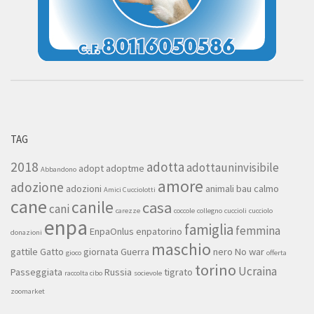
TAG
2018
adotta
adottauninvisibile
adopt
adoptme
Abbandono
amore
adozione
adozioni
animali
bau
calmo
Amici Cucciolotti
cane
canile
casa
cani
carezze
coccole
collegno
cuccioli
cucciolo
enpa
famiglia
femmina
EnpaOnlus
enpatorino
donazioni
maschio
gattile
Gatto
giornata
Guerra
nero
No war
gioco
offerta
torino
Ucraina
Passeggiata
Russia
tigrato
raccolta cibo
socievole
zoomarket