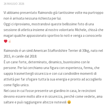
26 MAGGIO 2026
Bilancio
Vi abbiamo presentato Raimondo già tantissime volte ma purtroppo
I volontari
non è arrivata nessuna richiesta per lui.
News
Oggi ci riproviamo, mostrandovi queste bellissime foto di una
sessione di atletica insieme al nostro volontario Michele, chissà che
Eventi
magari qualche appassionato sportivo lo noti e venga a conoscerlo
I nostri ospiti
Cani
Raimondo é un simil American Staffordshire Terrier di 30kg, nato nel
2015, in canile dal 2018.
Cani taglia grande
È un cane forte, determinato, dinamico, buonissimo con le
Cani taglia media
persone. Per lui cerchiamo una figura con esperienza, ferma, che
Cani taglia piccola
sappia trasmettergli sicurezza e con cui condividire momenti di
attività per far sfogare tutta la sua energia e pronto ad accoglierlo
Gatti
come figlio unico.
Sostienici
Nel caso in cui fosse presente un giardino in casa, le recinzioni
devono essere molto alte e in sicurezza, perchè come vedete, ama
Diventa volontario
saltare e può raggiungere altezze notevoli
Diventa socio