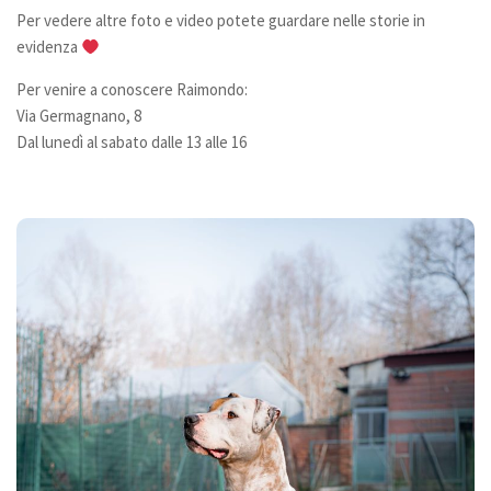
Per vedere altre foto e video potete guardare nelle storie in
Donazioni
evidenza
5×1000
Per venire a conoscere Raimondo:
Ambulatorio veterinario
Via Germagnano, 8
Dal lunedì al sabato dalle 13 alle 16
Galleria
Foto
Video
Link
Contatti