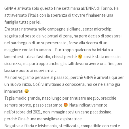
GINA è arrivata solo questo fine settimana all’ENPA di Torino. Ha
Bilancio
attraversato l’Italia con la speranza di trovare finalmente una
I volontari
famiglia tutta per lei.
News
Era stata ritrovata nelle campagne siciliane, senza microchip;
seguita sul posto dai volontari di zona, ha però deciso di spostarsi
Eventi
nel parcheggio di un supermercato, forse alla ricerca di un
I nostri ospiti
maggiore contatto umano…Purtroppo qualcuno ha iniziato a
lamentarsi…dava fastidio, chissà perchè
così è stata messa in
Cani
sicurezza, ma purtroppo anche gli stalli devono avere una fine, per
Cani taglia grande
lasciare posto ai nuovi arrivi…
Ma non vogliamo pensare al passato, perchè GINA è arrivata qui per
Cani taglia media
un nuovo inizio. Così vi invitiamo a conoscerla, noi ce ne siamo già
Cani taglia piccola
innamorati
Gatti
Taglia medio grande, naso lungo per annusare meglio, orecchie
sempre pronte, passo scattante
Nata indicativamente
Sostienici
nell’ottobre del 2021, non immaginatevi un cane pacatissimo,
Diventa volontario
perchè Gina è una meravigliosa esploratrice.
Negativa a filaria e leishmania, sterilizzata, compatibile con cani e
Diventa socio