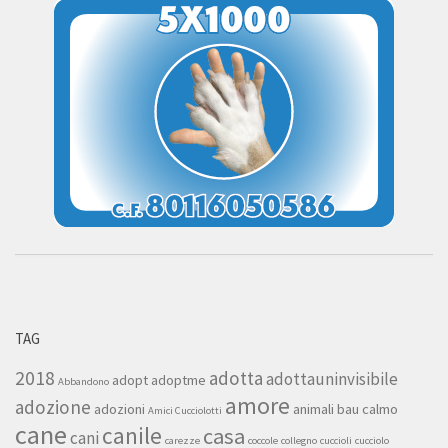
TAG
2018
adotta
adottauninvisibile
adopt
adoptme
Abbandono
amore
adozione
adozioni
animali
bau
calmo
Amici Cucciolotti
cane
canile
casa
cani
carezze
coccole
collegno
cuccioli
cucciolo