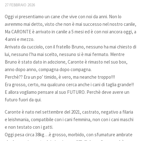
27 FEBBRAIO 2026
Bilancio
Oggi vi presentiamo un cane che vive con noi da anni. Non lo
I volontari
avremmo mai detto, visto che non è mai successo nel nostro canile,
News
Ma CARONTE è arrivato in canile a 5 mesi ed è con noi ancora oggi, a
4 anni e mezzo.
Eventi
Arrivato da cucciolo, con il fratello Bruno, nessuno ha mai chiesto di
I nostri ospiti
lui, nessuno l’ha mai scelto, nessuno si è mai fermato. Mentre
Bruno è stato dato in adozione, Caronte è rimasto nel suo box,
Cani
anno dopo anno, compagna dopo compagna.
Cani taglia grande
Perchè?? Era un po’ timido, è vero, ma neanche troppo!!!
Era grosso, certo, ma qualcuno cerca anche i cani di taglia grande!!
Cani taglia media
E allora vogliamo pensare al suo FUTURO. Perchè deve avere un
Cani taglia piccola
futuro fuori da qui.
Gatti
Caronte è nato nel settembre del 2021, castrato, negativo a filaria
Sostienici
e leishmania, compatibile con i cani femmina, non con i cani maschi
e non testato con i gatti.
Diventa volontario
Oggi pesa circa 38kg…è grosso, morbido, con sfumature ambrate
Diventa socio