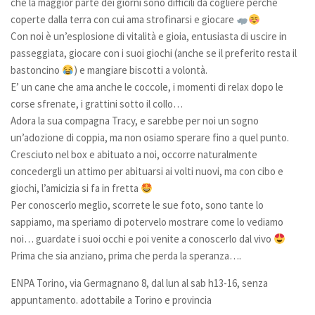
che la maggior parte dei giorni sono difficili da cogliere perchè
coperte dalla terra con cui ama strofinarsi e giocare
Donazioni
Con noi è un’esplosione di vitalità e gioia, entusiasta di uscire in
5×1000
passeggiata, giocare con i suoi giochi (anche se il preferito resta il
Ambulatorio veterinario
bastoncino
) e mangiare biscotti a volontà.
E’ un cane che ama anche le coccole, i momenti di relax dopo le
Galleria
corse sfrenate, i grattini sotto il collo…
Foto
Adora la sua compagna Tracy, e sarebbe per noi un sogno
un’adozione di coppia, ma non osiamo sperare fino a quel punto.
Video
Cresciuto nel box e abituato a noi, occorre naturalmente
Link
concedergli un attimo per abituarsi ai volti nuovi, ma con cibo e
giochi, l’amicizia si fa in fretta
Contatti
Per conoscerlo meglio, scorrete le sue foto, sono tante lo
sappiamo, ma speriamo di potervelo mostrare come lo vediamo
noi… guardate i suoi occhi e poi venite a conoscerlo dal vivo
Prima che sia anziano, prima che perda la speranza….
ENPA Torino, via Germagnano 8, dal lun al sab h13-16, senza
appuntamento. adottabile a Torino e provincia