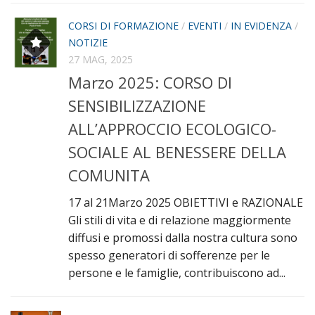
Associazioni Amiche
CORSI DI FORMAZIONE
/
EVENTI
/
IN EVIDENZA
/
Notizie
NOTIZIE
Eventi
27 MAG, 2025
Marzo 2025: CORSO DI
Formazione
SENSIBILIZZAZIONE
Informazione all’accoglienza delle nuove famiglie
ALL’APPROCCIO ECOLOGICO-
Approfondimenti di temi specifici
SOCIALE AL BENESSERE DELLA
Serate di sensibilizzazione alla Comunità
COMUNITA
Corsi di formazione
Testimonianze
17 al 21Marzo 2025 OBIETTIVI e RAZIONALE
Gli stili di vita e di relazione maggiormente
Documenti e pubblicazioni
diffusi e promossi dalla nostra cultura sono
Contatti
spesso generatori di sofferenze per le
persone e le famiglie, contribuiscono ad...