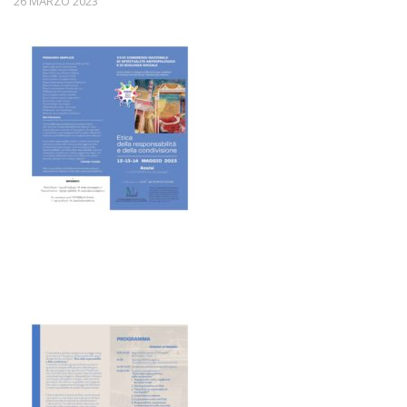
26 MARZO 2023
Associazioni Amiche
Notizie
Eventi
Formazione
Informazione all’accoglienza delle nuove famiglie
Approfondimenti di temi specifici
Serate di sensibilizzazione alla Comunità
Corsi di formazione
Testimonianze
Documenti e pubblicazioni
Contatti