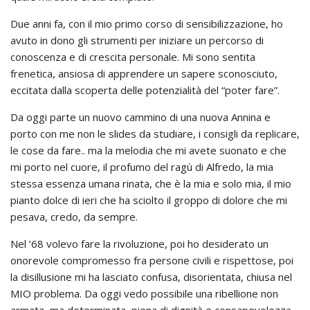
Due anni fa, con il mio primo corso di sensibilizzazione, ho
avuto in dono gli strumenti per iniziare un percorso di
conoscenza e di crescita personale. Mi sono sentita
frenetica, ansiosa di apprendere un sapere sconosciuto,
eccitata dalla scoperta delle potenzialità del “poter fare”.
Da oggi parte un nuovo cammino di una nuova Annina e
porto con me non le slides da studiare, i consigli da replicare,
le cose da fare.. ma la melodia che mi avete suonato e che
mi porto nel cuore, il profumo del ragù di Alfredo, la mia
stessa essenza umana rinata, che è la mia e solo mia, il mio
pianto dolce di ieri che ha sciolto il groppo di dolore che mi
pesava, credo, da sempre.
Nel ’68 volevo fare la rivoluzione, poi ho desiderato un
onorevole compromesso fra persone civili e rispettose, poi
la disillusione mi ha lasciato confusa, disorientata, chiusa nel
MIO problema. Da oggi vedo possibile una ribellione non
armata, ma determinata, piena di dignità e consapevolezza,