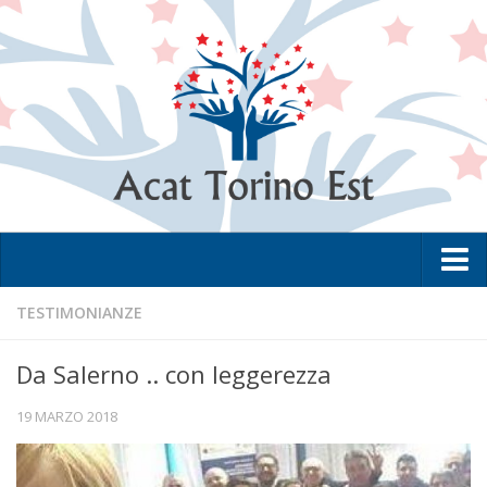
Home
TESTIMONIANZE
L’Associazione
Da Salerno .. con leggerezza
La metodologia
19 MARZO 2018
I Club
Lo Statuto