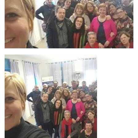
Associazioni Amiche
Notizie
Eventi
Formazione
Informazione all’accoglienza delle nuove famiglie
Approfondimenti di temi specifici
Serate di sensibilizzazione alla Comunità
Corsi di formazione
Testimonianze
Documenti e pubblicazioni
Contatti