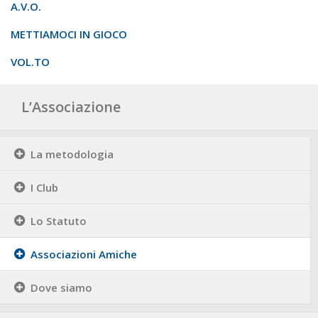
Associazioni Amiche
A.V.O.
Notizie
METTIAMOCI IN GIOCO
Eventi
VOL.TO
Formazione
L’Associazione
Informazione all’accoglienza delle nuove famiglie
Approfondimenti di temi specifici
La metodologia
Serate di sensibilizzazione alla Comunità
Corsi di formazione
I Club
Testimonianze
Lo Statuto
Documenti e pubblicazioni
Associazioni Amiche
Contatti
Dove siamo