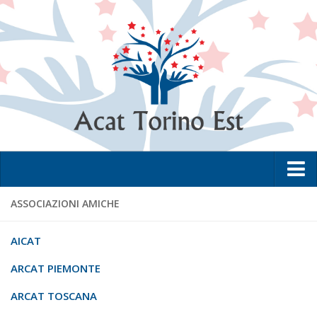
Home
ASSOCIAZIONI AMICHE
L’Associazione
AICAT
La metodologia
ARCAT PIEMONTE
I Club
ARCAT TOSCANA
Lo Statuto