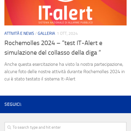
ATTIVITÀ E NEWS
/
GALLERIA
1 OTT, 2024
Rochemolles 2024 – “test IT-Alert e
simulazione del collasso della diga “
Anche questa esercitazione ha visto la nostra partecipazione,
alcune foto delle nostre attività durante Rochemolles 2024 in
cui è stato testato il sistema It-Alert
SEGUICI: