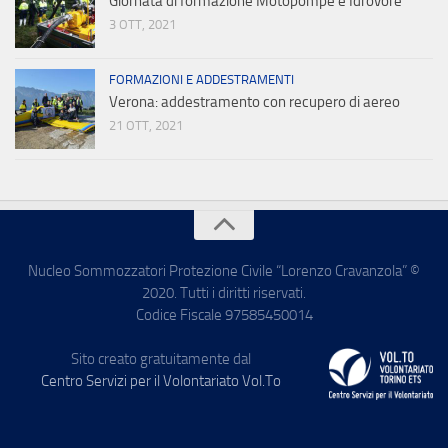
Giornata di formazione Motopompe e Idrovore
3 OTT, 2021
FORMAZIONI E ADDESTRAMENTI
Verona: addestramento con recupero di aereo
21 OTT, 2021
Nucleo Sommozzatori Protezione Civile “Lorenzo Cravanzola” ©
2020. Tutti i diritti riservati.
Codice Fiscale 97585450014
Sito creato gratuitamente dal
Centro Servizi per il Volontariato Vol.To