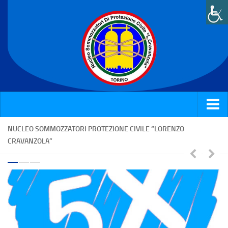
Home
NUCLEO SOMMOZZATORI PROTEZIONE CIVILE “LORENZO
CRAVANZOLA”
Chi siamo
Attività e News
Corsi
Galleria
Rassegna stampa