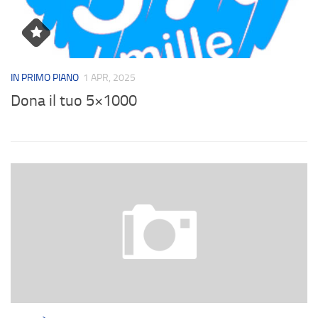
Contatti
IN PRIMO PIANO
1 APR, 2025
AT
Dona il tuo 5×1000
U
ma
Do
fi
di
Av