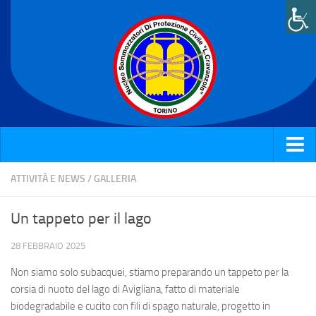
Home
ATTIVITÀ E NEWS
/
GALLERIA
Chi siamo
Un tappeto per il lago
Attività e News
28 FEBBRAIO 2025
Corsi
Non siamo solo subacquei, stiamo preparando un tappeto per la
Galleria
corsia di nuoto del lago di Avigliana, fatto di materiale
biodegradabile e cucito con fili di spago naturale, progetto in
Rassegna stampa