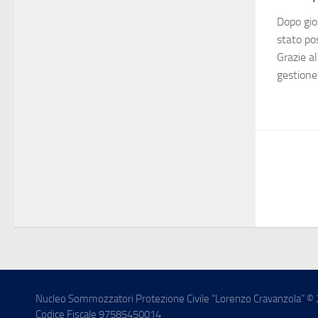
Dopo gio
stato po
Grazie al
gestione 
Nucleo Sommozzatori Protezione Civile “Lorenzo Cravanzola” © 2020.
Codice Fiscale 97585450014