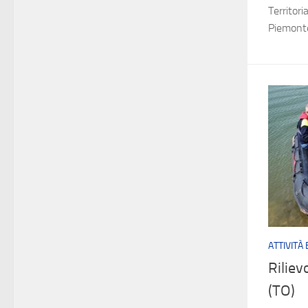
Territor
Piemonte
ATTIVITÀ
Riliev
(TO)