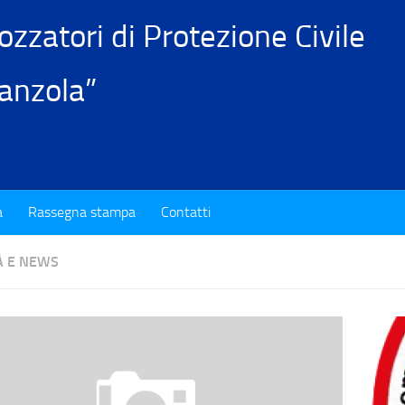
zatori di Protezione Civile
anzola”
a
Rassegna stampa
Contatti
À E NEWS