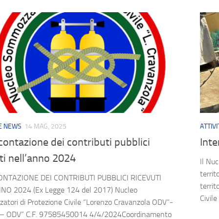
 E NEWS
14 MAG, 2025
ATTIV
ontazione dei contributi pubblici
Int
ti nell’anno 2024
Il Nu
territ
NTAZIONE DEI CONTRIBUTI PUBBLICI RICEVUTI
territ
NO 2024 (Ex Legge 124 del 2017) Nucleo
Civil
tori di Protezione Civile “Lorenzo Cravanzola ODV”-
– ODV” C.F. 97585450014 4/4/2024Coordinamento