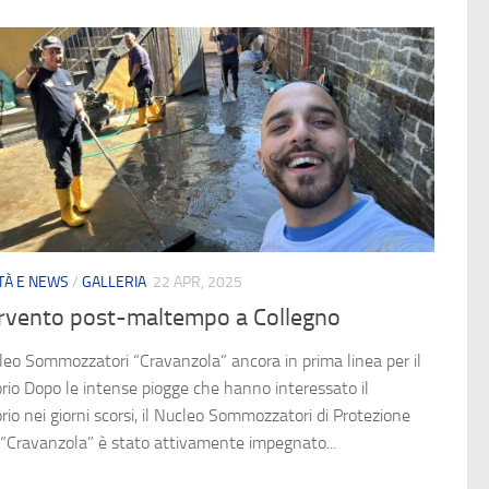
ITÀ E NEWS
/
GALLERIA
22 APR, 2025
ervento post-maltempo a Collegno
cleo Sommozzatori “Cravanzola” ancora in prima linea per il
orio Dopo le intense piogge che hanno interessato il
orio nei giorni scorsi, il Nucleo Sommozzatori di Protezione
e “Cravanzola” è stato attivamente impegnato...