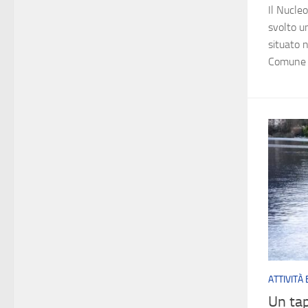
Il Nucle
svolto un
situato n
Comune di
ATTIVITÀ
Un tap