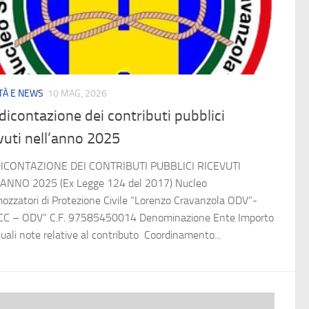
ITÀ E NEWS
10 MAG, 2026
icontazione dei contributi pubblici
vuti nell’anno 2025
ICONTAZIONE DEI CONTRIBUTI PUBBLICI RICEVUTI
ANNO 2025 (Ex Legge 124 del 2017) Nucleo
zzatori di Protezione Civile “Lorenzo Cravanzola ODV”-
C – ODV” C.F. 97585450014 Denominazione Ente Importo
uali note relative al contributo Coordinamento...