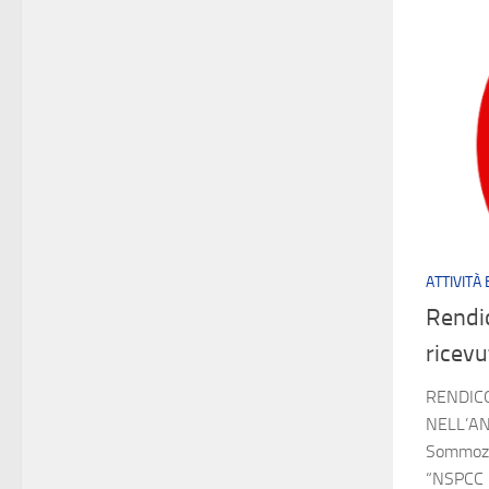
ATTIVITÀ
Rendic
ricevu
RENDICO
NELL’AN
Sommozza
“NSPCC 