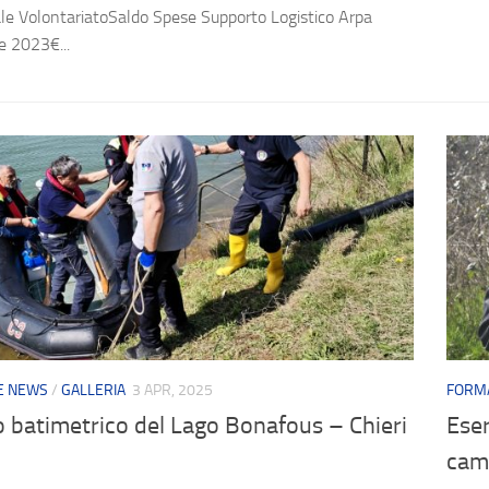
iale VolontariatoSaldo Spese Supporto Logistico Arpa
 2023€...
 E NEWS
/
GALLERIA
3 APR, 2025
FORMA
o batimetrico del Lago Bonafous – Chieri
Eser
cam