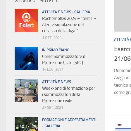
GLI ARTICOLI PIÙ LETTI
ATTIVITÀ E NEWS
/
GALLERIA
Rochemolles 2024 – “test IT-
Alert e simulazione del
collasso della diga “
1 OTT, 2024
ATTIVITÀ
Eserci
IN PRIMO PIANO
Corso Sommozzatore di
21/06
Protezione Civile (SPC)
14 LUG, 2021
Domenica
Avigliana
ATTIVITÀ E NEWS
tecnica 
Week-end di formazione per
come gru
i sommozzatori della
Protezione civile
27 SET, 2021
FORMAZIONI E ADDESTRAMENTI
/
GALLERIA