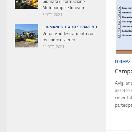
Giornata di formazione
Motopompe e Idrovore
3 OTT, 2021
FORMAZIONI E ADDESTRAMENTI
Verona: addestramento con
recupero di aereo
21 OTT, 2021
FORMAZI
Campo
Aviglian
assetto a
cimentat
partecipa