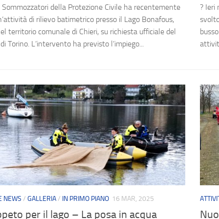
o Sommozzatori della Protezione Civile ha recentemente
? Ieri
’attività di rilievo batimetrico presso il Lago Bonafous,
svolt
el territorio comunale di Chieri, su richiesta ufficiale del
bussol
 Torino. L’intervento ha previsto l’impiego...
attivi
 E NEWS
/
GALLERIA
/
IN PRIMO PIANO
16 MAR, 2025
ATTIV
peto per il lago – La posa in acqua
Nuo