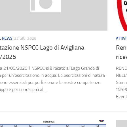
 E NEWS
22 GIU, 2026
ATTIV
tazione NSPCC Lago di Avigliana
Rend
/2026
rice
 21/06/2026 il NSPCC si è recato al Lago Grande di
REND
 per un’esercitazione in acqua. Le esercitazioni di natura
NELL’
sono essenziali per perfezionare le nostre competenze
Sommo
ppo e per conoscerci al...
“NSPC
Event