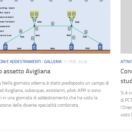
ONI E ADDESTRAMENTI
/
GALLERIA
17 FEB, 2026
ATTIV
 assetto Avigliana
Conc
stud
a Nella giornata odierna è stato predisposto un campo di
d Avigliana, subacquei, assistenti, piloti APR si sono
Si è 
i in una giornata di addestramento che ha visto la
di PC
zione delle diverse specialità combinate...
l’Ori
visto 