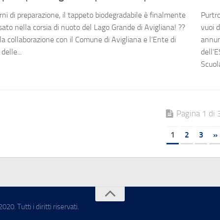
rni di preparazione, il tappeto biodegradabile è finalmente
Purtr
sato nella corsia di nuoto del Lago Grande di Avigliana! ??
vuoi 
la collaborazione con il Comune di Avigliana e l’Ente di
annun
delle...
dell’
Scuola
Pagina 1 di 
1
2
3
»
 Tutti i diritti riservati.