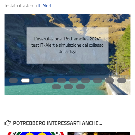
testato il sistema
It-Alert
Contatti
L’esercitazione "Rochemolles 2024":
test IT-Alert e simulazione del collasso
della diga
POTREBBERO INTERESSARTI ANCHE...