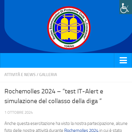
Home
ATTIVITÀ E NEWS
/
GALLERIA
Chi siamo
Rochemolles 2024 – “test IT-Alert e
Attività e News
simulazione del collasso della diga “
Corsi
1 OTTOBRE 2024
Galleria
Anche questa esercitazione ha visto la nostra partecipazione, alcune
Rassegna stampa
foto delle nostre attività durante
Rochemolles 2024
in cui è stato