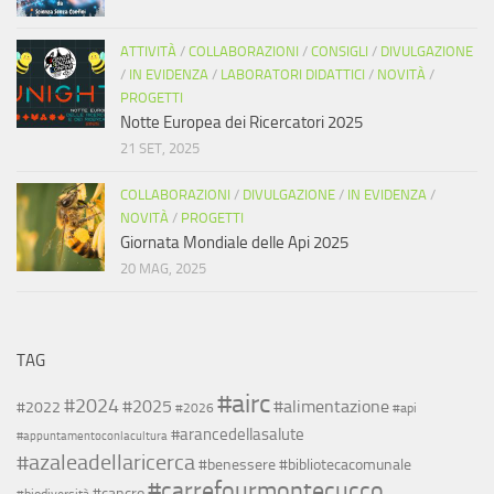
ATTIVITÀ
/
COLLABORAZIONI
/
CONSIGLI
/
DIVULGAZIONE
/
IN EVIDENZA
/
LABORATORI DIDATTICI
/
NOVITÀ
/
PROGETTI
Notte Europea dei Ricercatori 2025
21 SET, 2025
COLLABORAZIONI
/
DIVULGAZIONE
/
IN EVIDENZA
/
NOVITÀ
/
PROGETTI
Giornata Mondiale delle Api 2025
20 MAG, 2025
TAG
#airc
#2024
#2025
#alimentazione
#2022
#2026
#api
#arancedellasalute
#appuntamentoconlacultura
#azaleadellaricerca
#benessere
#bibliotecacomunale
#carrefourmontecucco
#cancro