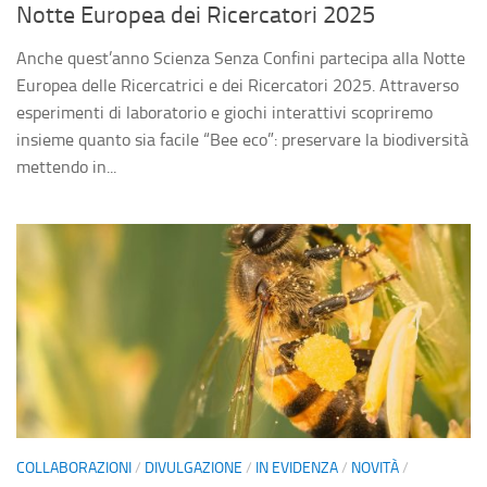
Notte Europea dei Ricercatori 2025
Fai una donazione
5×1000
Anche quest’anno Scienza Senza Confini partecipa alla Notte
Europea delle Ricercatrici e dei Ricercatori 2025. Attraverso
Contatti
esperimenti di laboratorio e giochi interattivi scopriremo
insieme quanto sia facile “Bee eco”: preservare la biodiversità
mettendo in...
COLLABORAZIONI
/
DIVULGAZIONE
/
IN EVIDENZA
/
NOVITÀ
/