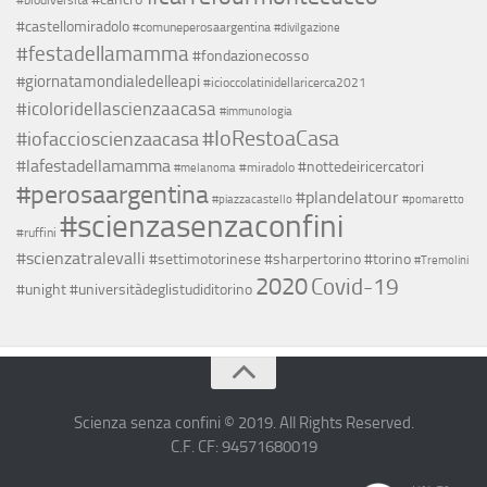
#biodiversità
#castellomiradolo
#comuneperosaargentina
#divilgazione
#festadellamamma
#fondazionecosso
#giornatamondialedelleapi
#icioccolatinidellaricerca2021
#icoloridellascienzaacasa
#immunologia
#IoRestoaCasa
#iofaccioscienzaacasa
#lafestadellamamma
#nottedeiricercatori
#miradolo
#melanoma
#perosaargentina
#plandelatour
#piazzacastello
#pomaretto
#scienzasenzaconfini
#ruffini
#scienzatralevalli
#settimotorinese
#sharpertorino
#torino
#Tremolini
2020
Covid-19
#unight
#universitàdeglistudiditorino
Scienza senza confini © 2019. All Rights Reserved.
C.F. CF: 94571680019