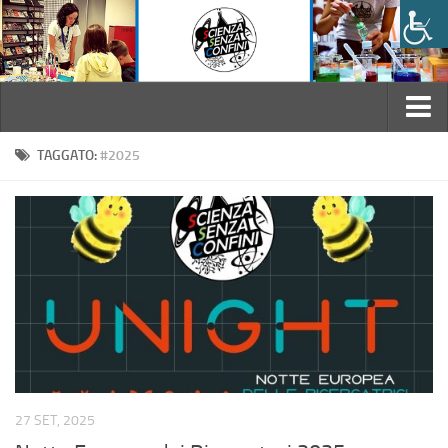
Home
TAGGATO:
#2025
L’Associazione
Chi siamo
Statuto
Regolamento interno
Il Consiglio Direttivo
Convenzioni
Attività
27 SET, 2025
Laboratori didattici