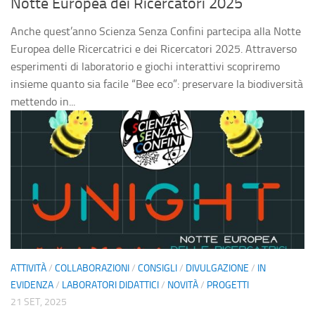
Notte Europea dei Ricercatori 2025
Divulgazione
Consigli
Anche quest’anno Scienza Senza Confini partecipa alla Notte
Europea delle Ricercatrici e dei Ricercatori 2025. Attraverso
Agenda eventi
esperimenti di laboratorio e giochi interattivi scopriremo
Collaborazioni
insieme quanto sia facile “Bee eco”: preservare la biodiversità
mettendo in...
Novità
Progetti
Pubblicazioni
Galleria
Foto
Video
Audio
ATTIVITÀ
/
COLLABORAZIONI
/
CONSIGLI
/
DIVULGAZIONE
/
IN
Sostienici
EVIDENZA
/
LABORATORI DIDATTICI
/
NOVITÀ
/
PROGETTI
21 SET, 2025
Diventa socio