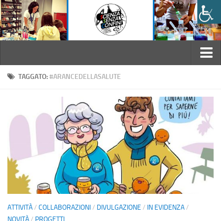
Home
TAGGATO:
#ARANCEDELLASALUTE
L’Associazione
Chi siamo
Statuto
Regolamento interno
Il Consiglio Direttivo
Convenzioni
Attività
ATTIVITÀ
/
COLLABORAZIONI
/
DIVULGAZIONE
/
IN EVIDENZA
/
Laboratori didattici
NOVITÀ
/
PROGETTI