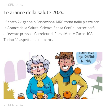
Divulgazione
23 GEN, 2024
Consigli
Le arance della salute 2024
Agenda eventi
Sabato 27 gennaio Fondazione AIRC torna nelle piazze con
Collaborazioni
le Arance della Salute. Scienza Senza Confini parteciperà
all’evento presso il Carrefour di Corso Monte Cucco 108
Novità
Torino. Vi aspettiamo numerosi!
Progetti
Pubblicazioni
Galleria
Foto
Video
Audio
Sostienici
Diventa socio
23 GEN, 2024