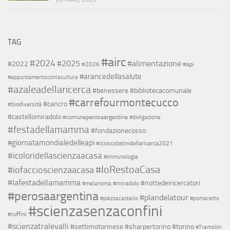
TAG
#airc
#2024
#2025
#alimentazione
#2022
#2026
#api
#arancedellasalute
#appuntamentoconlacultura
#azaleadellaricerca
#benessere
#bibliotecacomunale
#carrefourmontecucco
#cancro
#biodiversità
#castellomiradolo
#comuneperosaargentina
#divilgazione
#festadellamamma
#fondazionecosso
#giornatamondialedelleapi
#icioccolatinidellaricerca2021
#icoloridellascienzaacasa
#immunologia
#IoRestoaCasa
#iofaccioscienzaacasa
#lafestadellamamma
#nottedeiricercatori
#miradolo
#melanoma
#perosaargentina
#plandelatour
#piazzacastello
#pomaretto
#scienzasenzaconfini
#ruffini
#scienzatralevalli
#settimotorinese
#sharpertorino
#torino
#Tremolini