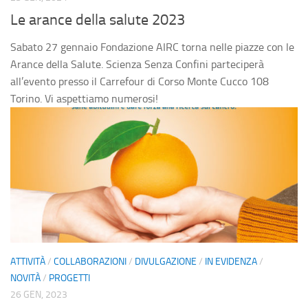
Fai una donazione
Le arance della salute 2023
5×1000
Sabato 27 gennaio Fondazione AIRC torna nelle piazze con le
Contatti
Arance della Salute. Scienza Senza Confini parteciperà
all’evento presso il Carrefour di Corso Monte Cucco 108
Torino. Vi aspettiamo numerosi!
ATTIVITÀ
/
COLLABORAZIONI
/
DIVULGAZIONE
/
IN EVIDENZA
/
NOVITÀ
/
PROGETTI
26 GEN, 2023