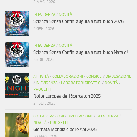
3 MAG, 2026
IN EVIDENZA
/
NOVITÀ
Scienza Senza Confini augura a tutti buon 2026!
1 GEN, 2026
IN EVIDENZA
/
NOVITÀ
Scienza Senza Confini augura a tutti buon Natale!
25 DIC, 2025
ATTIVITÀ
/
COLLABORAZIONI
/
CONSIGLI
/
DIVULGAZIONE
/
IN EVIDENZA
/
LABORATORI DIDATTICI
/
NOVITÀ
/
PROGETTI
Notte Europea dei Ricercatori 2025
21 SET, 2025
COLLABORAZIONI
/
DIVULGAZIONE
/
IN EVIDENZA
/
NOVITÀ
/
PROGETTI
Giornata Mondiale delle Api 2025
20 MAG, 2025