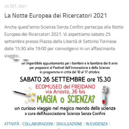
Fai una donazione
24 SET, 2021
La Notte Europea dei Ricercatori 2021
5×1000
Contatti
Anche quest’anno Scienza Senza Confini partecipa alla Notte
Europea dei Ricercatori 2021. Vi aspettiamo sabato 25
settembre presso Piazza della Libertà di Settimo Torinese
dalle 15:30 alle 19:00 per coinvolgervi in un affascinante
viaggio...
ATTIVITÀ
/
COLLABORAZIONI
/
DIVULGAZIONE
/
IN EVIDENZA
/