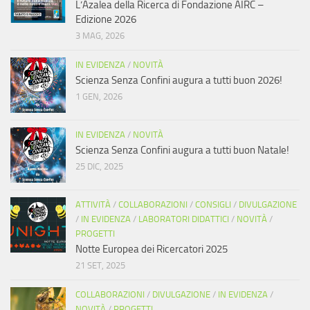
L’Azalea della Ricerca di Fondazione AIRC –
Edizione 2026
3 MAG, 2026
IN EVIDENZA
/
NOVITÀ
Scienza Senza Confini augura a tutti buon 2026!
1 GEN, 2026
IN EVIDENZA
/
NOVITÀ
Scienza Senza Confini augura a tutti buon Natale!
25 DIC, 2025
ATTIVITÀ
/
COLLABORAZIONI
/
CONSIGLI
/
DIVULGAZIONE
/
IN EVIDENZA
/
LABORATORI DIDATTICI
/
NOVITÀ
/
PROGETTI
Notte Europea dei Ricercatori 2025
21 SET, 2025
COLLABORAZIONI
/
DIVULGAZIONE
/
IN EVIDENZA
/
NOVITÀ
/
PROGETTI