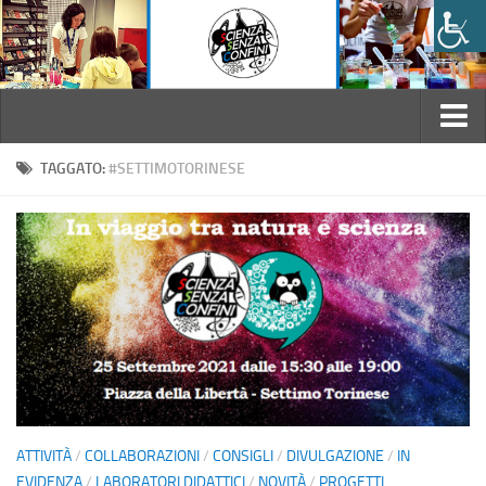
Home
TAGGATO:
#SETTIMOTORINESE
L’Associazione
Chi siamo
Statuto
Regolamento interno
Il Consiglio Direttivo
Convenzioni
Attività
ATTIVITÀ
/
COLLABORAZIONI
/
CONSIGLI
/
DIVULGAZIONE
/
IN
Laboratori didattici
EVIDENZA
/
LABORATORI DIDATTICI
/
NOVITÀ
/
PROGETTI