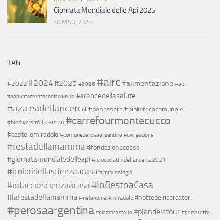
Giornata Mondiale delle Api 2025
20 MAG, 2025
TAG
#airc
#2024
#2025
#alimentazione
#2022
#2026
#api
#arancedellasalute
#appuntamentoconlacultura
#azaleadellaricerca
#benessere
#bibliotecacomunale
#carrefourmontecucco
#cancro
#biodiversità
#castellomiradolo
#comuneperosaargentina
#divilgazione
#festadellamamma
#fondazionecosso
#giornatamondialedelleapi
#icioccolatinidellaricerca2021
#icoloridellascienzaacasa
#immunologia
#IoRestoaCasa
#iofaccioscienzaacasa
#lafestadellamamma
#nottedeiricercatori
#miradolo
#melanoma
#perosaargentina
#plandelatour
#piazzacastello
#pomaretto