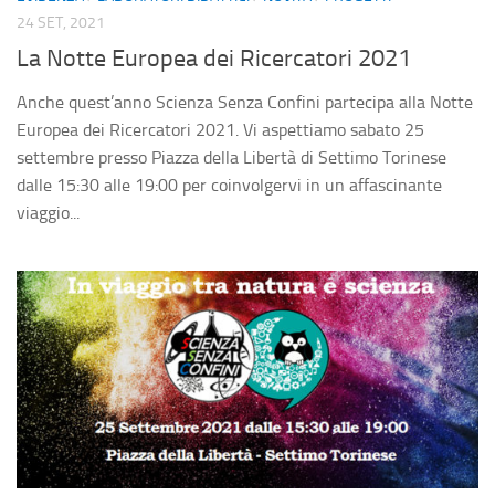
Divulgazione
24 SET, 2021
Consigli
La Notte Europea dei Ricercatori 2021
Agenda eventi
Anche quest’anno Scienza Senza Confini partecipa alla Notte
Collaborazioni
Europea dei Ricercatori 2021. Vi aspettiamo sabato 25
settembre presso Piazza della Libertà di Settimo Torinese
Novità
dalle 15:30 alle 19:00 per coinvolgervi in un affascinante
Progetti
viaggio...
Pubblicazioni
Galleria
Foto
Video
Audio
Sostienici
Diventa socio